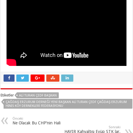
Etiketler
ALİ TURAN ÇEDF BAŞKAN
ÇAĞDAŞ ERZURUM DERNEĞİ YENİ BAŞKAN ALİ TURAN ÇEDF ÇAĞDAŞ ERZURUM
HINIS KÖY DERNEKLERI FEDERASYONU
Önceki
Ne Olacak Bu CHP’nin Hali
Sonraki
HAYIR Kahvaltısı Eyüp STK lar,