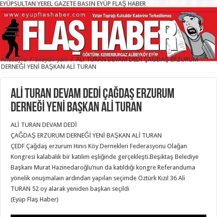
EYÜPSULTAN YEREL GAZETE BASIN EYÜP FLAŞ HABER
Anasayfa
/
Sılaydır yanı
/
ALİ TURAN DEVAM DEDİ ÇAĞDAŞ ERZURUM
DERNEĞİ YENİ BAŞKAN ALİ TURAN
ALİ TURAN DEVAM DEDİ ÇAĞDAŞ ERZURUM
DERNEĞİ YENİ BAŞKAN ALİ TURAN
ALİ TURAN DEVAM DEDİ
ÇAĞDAŞ ERZURUM DERNEĞİ YENİ BAŞKAN ALİ TURAN
ÇEDF Çağdaş erzurum Hınıs Köy Dernekleri Federasyonu Olağan
Kongresi kalabalık bir katılım eşliğinde gerçekleşti.Beşiktaş Belediye
Başkanı Murat Hazinedaroğlu’nun da katıldığı kongre Referanduma
yönelik onuşmalaın ardından yapılan seçimde Öztürk Kızıl 36 Ali
TURAN 52 oy alarak yeniden başkan seçildi
(Eyüp Flaş Haber)