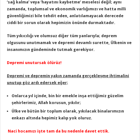
‘sağ kalma’ veya ‘hayatını kaybetme’ meselesi değil; aynı
zamanda, toplumsal ve ekonomik varlığımızı ve hatta milli
güvenliğimizi bile tehdit eden, anlatılamayacak derecede
ciddi bir sorun olarak hepimizin önünde durmaktadır.
Tüm yıkıcılığı ve olumsuz diğer tüm yanlarıyla; deprem
olgusunu unutmamak ve depremi devamlı surette, Ülkenin ve
insanımızın gündeminde tutmak gerekiyor.
Depremi unutursak ölürüz!
Depremi ve depremin yakın zamanda gerçekleşme ihtimalini
unutup göz ardı edersek eğer;
Onlarca yıl içinde, bin bir emekle inşa ettiğimiz güzelim
şehirlerimiz, Allah korusun, yıkılır;
Ülke ve bütün bir toplum olarak, yıkılacak binalarımızın
enkazı altında hepimiz kalıp yok oluruz.
Naci hocamızı işte tam da bu nedenle davet ettik.