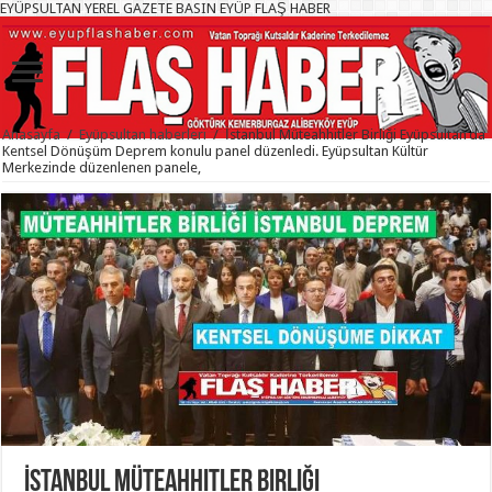
EYÜPSULTAN YEREL GAZETE BASIN EYÜP FLAŞ HABER
Anasayfa
/
Eyüpsultan haberleri
/
İstanbul Müteahhitler Birliği Eyüpsultan’da
Kentsel Dönüşüm Deprem konulu panel düzenledi. Eyüpsultan Kültür
Merkezinde düzenlenen panele,
İstanbul Müteahhitler Birliği