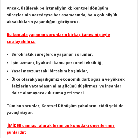
Ancak, üzülerek belirtmeliyim ki; kentsel dönüşüm
süreçlerinin neredeyse her aşamasında, hala çok büyük
aksaklıkların yaşandığını görüyoruz.
Bu konuda yaşanan sorunların birkaç tanesini şöyle
sıralayabiliriz:
Bürokratik süreçlerde yaşanan sorunlar,
İşin uzmanı, liyakatli kamu personeli eksikliği,
Yasal mevzuattaki birtakım boşluklar,
Ülke olarak yaşadığımız ekonomik darboğazın ve yüksek
faizlerin vatandaşın alım gücünü düşürmesi ve insanları
daire alamayacak duruma getirmesi.
Tüm bu sorunlar, Kentsel Dönüşüm çabalarını ciddi şekilde
yavaşlatıyor.
İMİDER camiası olarak bizim bu konudaki önerilerimiz
şunlardır;