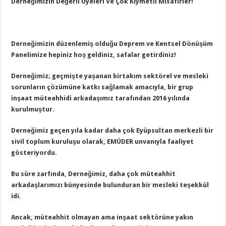
Derneğimizin Değerli Üyeleri Ve Çok Kıymetli Misafirler!
Derneğimizin düzenlemiş olduğu Deprem ve Kentsel Dönüşüm
Panelimize hepiniz hoş geldiniz, safalar getirdiniz!
Derneğimiz; geçmişte yaşanan birtakım sektörel ve mesleki
sorunların çözümüne katkı sağlamak amacıyla, bir grup
inşaat müteahhidi arkadaşımız tarafından 2016 yılında
kurulmuştur.
Derneğimiz geçen yıla kadar daha çok Eyüpsultan merkezli bir
sivil toplum kuruluşu olarak, EMÜDER unvanıyla faaliyet
gösteriyordu.
Bu süre zarfında, Derneğimiz, daha çok müteahhit
arkadaşlarımızı bünyesinde bulunduran bir mesleki teşekkül
idi.
Ancak, müteahhit olmayan ama inşaat sektörüne yakın