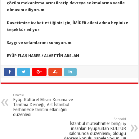
çözüm mekanizmalarını üretip devreye sokmalarına vesile
olmasını diliyorum.
Davetimize icabet ettiğiniz için, İMİDER ailesi adına hepinize
teşekkür ediyor;
Saygı ve selamlarımı sunuyorum.
EYÜP FLAŞ HABER / ALAETTİN ARSLAN
Önceki
Eyüp Kültürel Mirası Koruma ve
Tanıtma Derneği, Art İstanbul
Feshane’de tanıtım etkinliğini
düzenledi…
Sonraki
İstanbul müteahhitler birliği iş
insanları Eyupsultan KÜLTÜR
salonunda düzenlemiş olduğu
deprem konulu panele yoğun ilgi