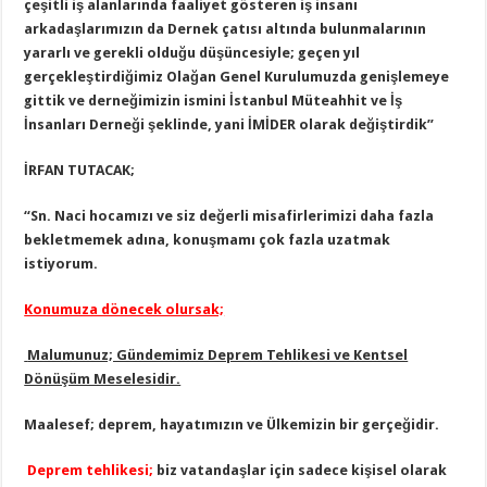
çeşitli iş alanlarında faaliyet gösteren iş insanı
arkadaşlarımızın da Dernek çatısı altında bulunmalarının
yararlı ve gerekli olduğu düşüncesiyle; geçen yıl
gerçekleştirdiğimiz Olağan Genel Kurulumuzda genişlemeye
gittik ve derneğimizin ismini İstanbul Müteahhit ve İş
İnsanları Derneği şeklinde, yani İMİDER olarak değiştirdik”
İRFAN TUTACAK;
“Sn. Naci hocamızı ve siz değerli misafirlerimizi daha fazla
bekletmemek adına, konuşmamı çok fazla uzatmak
istiyorum.
Konumuza dönecek olursak;
Malumunuz; Gündemimiz Deprem Tehlikesi ve Kentsel
Dönüşüm Meselesidir.
Maalesef; deprem, hayatımızın ve Ülkemizin bir gerçeğidir.
Deprem tehlikesi;
biz vatandaşlar için sadece kişisel olarak