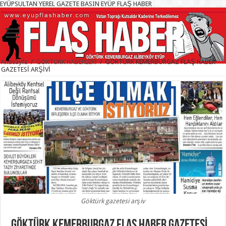
EYÜPSULTAN YEREL GAZETE BASIN EYÜP FLAŞ HABER
Anasayfa
/
GÖKTÜRK HABERLERİ
/
GÖKTÜRK KEMERBURGAZ FLAŞ HABER
GAZETESİ ARŞİVİ
Göktürk gazetesi arşiv
GÖKTÜRK KEMERBURGAZ FLAŞ HABER GAZETESİ