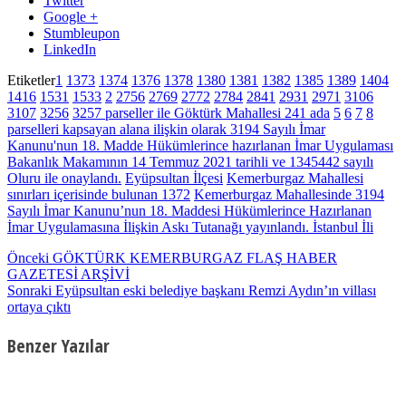
Twitter
Google +
Stumbleupon
LinkedIn
Etiketler
1
1373
1374
1376
1378
1380
1381
1382
1385
1389
1404
1416
1531
1533
2
2756
2769
2772
2784
2841
2931
2971
3106
3107
3256
3257 parseller ile Göktürk Mahallesi 241 ada
5
6
7
8
parselleri kapsayan alana ilişkin olarak 3194 Sayılı İmar
Kanunu'nun 18. Madde Hükümlerince hazırlanan İmar Uygulaması
Bakanlık Makamının 14 Temmuz 2021 tarihli ve 1345442 sayılı
Oluru ile onaylandı.
Eyüpsultan İlçesi
Kemerburgaz Mahallesi
sınırları içerisinde bulunan 1372
Kemerburgaz Mahallesinde 3194
Sayılı İmar Kanunu’nun 18. Maddesi Hükümlerince Hazırlanan
İmar Uygulamasına İlişkin Askı Tutanağı yayınlandı. İstanbul İli
Önceki
GÖKTÜRK KEMERBURGAZ FLAŞ HABER
GAZETESİ ARŞİVİ
Sonraki
Eyüpsultan eski belediye başkanı Remzi Aydın’ın villası
ortaya çıktı
Benzer Yazılar