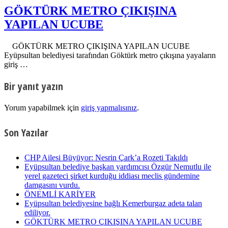
GÖKTÜRK METRO ÇIKIŞINA
YAPILAN UCUBE
GÖKTÜRK METRO ÇIKIŞINA YAPILAN UCUBE
Eyüpsultan belediyesi tarafından Göktürk metro çıkışına yayaların
giriş …
Bir yanıt yazın
Yorum yapabilmek için
giriş yapmalısınız
.
Son Yazılar
CHP Ailesi Büyüyor: Nesrin Çark’a Rozeti Takıldı
Eyüpsultan belediye başkan yardımcısı Özgür Nemutlu ile
yerel gazeteci şirket kurduğu iddiası meclis gündemine
damgasını vurdu.
ÖNEMLİ KARİYER
Eyüpsultan belediyesine bağlı Kemerburgaz adeta talan
ediliyor.
GÖKTÜRK METRO ÇIKIŞINA YAPILAN UCUBE