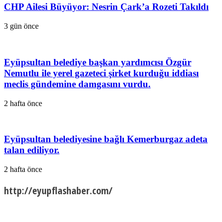
CHP Ailesi Büyüyor: Nesrin Çark’a Rozeti Takıldı
3 gün önce
Eyüpsultan belediye başkan yardımcısı Özgür
Nemutlu ile yerel gazeteci şirket kurduğu iddiası
meclis gündemine damgasını vurdu.
2 hafta önce
Eyüpsultan belediyesine bağlı Kemerburgaz adeta
talan ediliyor.
2 hafta önce
http://eyupflashaber.com/