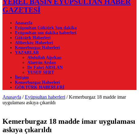
YEREL BASIN EYÜPSULTAN HABER
GAZETESİ
Anasayfa
Eyüpsultan Göktürk Son dakika
Eyüpsultan son dakika haberleri
Göktürk Haberleri
Alibeyköy Haberleri
Kemerburgaz Haberleri
YAZARLAR
Abdullah Ağırkan
Alaettin Arslan
Dr Fahri ARSLAN
YUSUF SERT
İletişim
Kemerburgaz Haberleri
GÖKTÜRK HABERLERİ
Anasayfa
/
Eyüpsultan haberleri
/
Kemerburgaz 18 madde imar
uygulaması askıya çıkarıldı
Kemerburgaz 18 madde imar uygulaması
askıya çıkarıldı