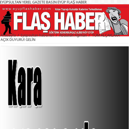
EYÜPSULTAN YEREL GAZETE BASIN EYÜP FLAŞ HABER
Anasayfa
/
Eyüpsultan haberleri
/
Abdullah Ağırkan
/
TÜM ALÇAKLARA
AÇIK DUYURU! GELİN