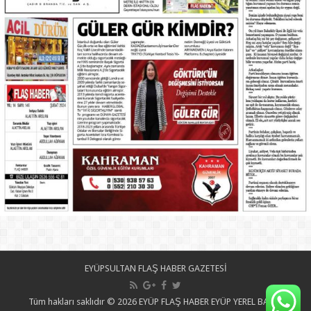
EYÜPSULTAN FLAŞ HABER GAZETESİ
Tüm hakları saklıdır © 2026 EYÜP FLAŞ HABER EYÜP YEREL BASIN