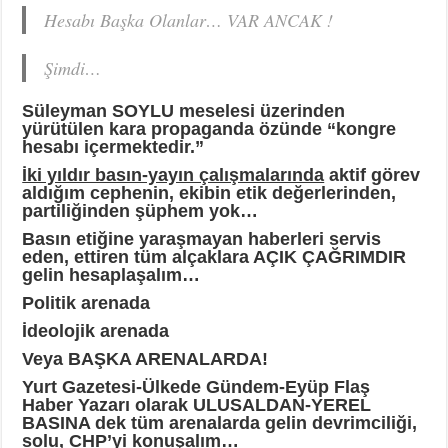
Hesabı Başka Olanlar… VAR ANCAK !
Şimdi…
Süleyman SOYLU meselesi üzerinden
yürütülen kara propaganda özünde “kongre
hesabı içermektedir.”
İki yıldır basın-yayın çalışmalarında
aktif görev
aldığım cephenin, ekibin etik değerlerinden,
partiliğinden şüphem yok…
Basın etiğine yaraşmayan haberleri servis
eden, ettiren tüm alçaklara AÇIK ÇAĞRIMDIR
gelin hesaplaşalım…
Politik arenada
İdeolojik arenada
Veya BAŞKA ARENALARDA!
Yurt Gazetesi-Ülkede Gündem-Eyüp Flaş
Haber Yazarı olarak
ULUSALDAN-YEREL
BASINA dek tüm arenalarda gelin devrimciliği,
solu, CHP’yi konuşalım…