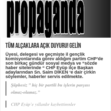
TÜM ALÇAKLARA AÇIK DUYURU! GELİN
Üyesi, delegesi
ve geçmişte il gençlik
komisyonlarında görev aldığım partim CHP’de
son birkaç gündür sosyal medya ve “sözde
haber sitelerinde “ CHP Eyüp ilçe Başkan
adaylarından Sn. Saim DİKEN ‘e dair çirkin
söylemler, haberler servis edilmekte.
Şüphesiz ” hiç bir partili bu işlerin parçası
olmaz-olamaz.”
CHP Eyüp’e yıllardır kaybettirenler