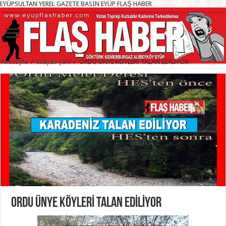
EYÜPSULTAN YEREL GAZETE BASIN EYÜP FLAŞ HABER
Anasayfa
/
Sılaydır yanı
/
ORDU ÜNYE KÖYLERİ TALAN EDİLİYOR
ORDU ÜNYE KÖYLERİ TALAN EDİLİYOR