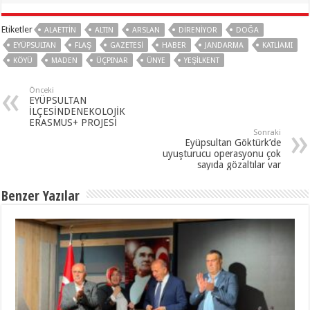
Etiketler
ALAETTIN
ALTIN
ARSLAN
DIRENIYOR
DOĞA
EYÜPSULTAN
FLAŞ
GAZETESI
HABER
JANDARMA
KATLIAMI
KÖYÜ
MADEN
ÜÇPINAR
ÜNYE
YEŞILKENT
Önceki
EYÜPSULTAN
İLÇESİNDENEKOLOJİK
ERASMUS+ PROJESİ
Sonraki
Eyüpsultan Göktürk’de
uyuşturucu operasyonu çok
sayıda gözaltılar var
Benzer Yazılar