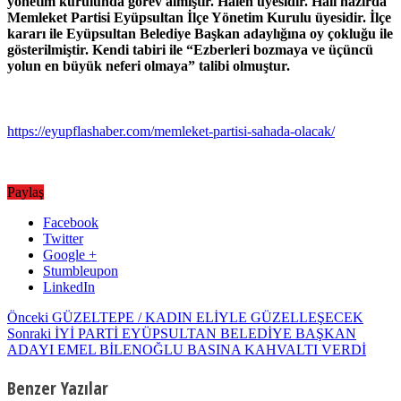
yönetim kurulunda görev almıştır. Halen üyesidir. Hali hazırda
Memleket Partisi Eyüpsultan İlçe Yönetim Kurulu üyesidir. İlçe
kararı ile Eyüpsultan Belediye Başkan adaylığına oy çokluğu ile
gösterilmiştir. Kendi tabiri ile “Ezberleri bozmaya ve üçüncü
yolun en büyük neferi olmaya” talibi olmuştur.
https://eyupflashaber.com/memleket-partisi-sahada-olacak/
Paylaş
Facebook
Twitter
Google +
Stumbleupon
LinkedIn
Önceki
GÜZELTEPE / KADIN ELİYLE GÜZELLEŞECEK
Sonraki
İYİ PARTİ EYÜPSULTAN BELEDİYE BAŞKAN
ADAYI EMEL BİLENOĞLU BASINA KAHVALTI VERDİ
Benzer Yazılar