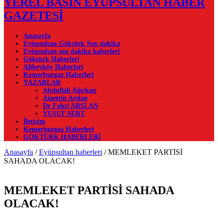
YEREL BASIN EYÜPSULTAN HABER
GAZETESİ
Anasayfa
Eyüpsultan Göktürk Son dakika
Eyüpsultan son dakika haberleri
Göktürk Haberleri
Alibeyköy Haberleri
Kemerburgaz Haberleri
YAZARLAR
Abdullah Ağırkan
Alaettin Arslan
Dr Fahri ARSLAN
YUSUF SERT
İletişim
Kemerburgaz Haberleri
GÖKTÜRK HABERLERİ
Anasayfa
/
Eyüpsultan haberleri
/
MEMLEKET PARTİSİ
SAHADA OLACAK!
MEMLEKET PARTİSİ SAHADA
OLACAK!