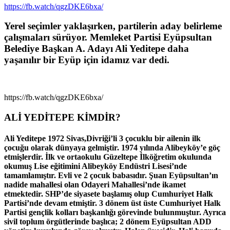
https://fb.watch/qgzDKE6bxa/
Yerel seçimler yaklaşırken, partilerin aday belirleme
çalışmaları sürüyor. Memleket Partisi Eyüpsultan
Belediye Başkan A. Adayı Ali Yeditepe daha
yaşanılır bir Eyüp için idamız var dedi.
https://fb.watch/qgzDKE6bxa/
ALİ YEDİTEPE KİMDİR?
Ali Yeditepe 1972 Sivas,Divriği’li 3 çocuklu bir ailenin ilk
çocuğu olarak dünyaya gelmiştir. 1974 yılında Alibeyköy’e göç
etmişlerdir. İlk ve ortaokulu Güzeltepe İlköğretim okulunda
okumuş Lise eğitimini Alibeyköy Endüstri Lisesi’nde
tamamlamıştır. Evli ve 2 çocuk babasıdır. Şuan Eyüpsultan’ın
nadide mahallesi olan Odayeri Mahallesi’nde ikamet
etmektedir. SHP’de siyasete başlamış olup Cumhuriyet Halk
Partisi’nde devam etmiştir. 3 dönem üst üste Cumhuriyet Halk
Partisi gençlik kolları başkanlığı görevinde bulunmuştur. Ayrıca
sivil toplum örgütlerinde başlıca; 2 dönem Eyüpsultan ADD