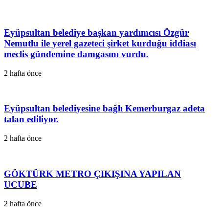
Eyüpsultan belediye başkan yardımcısı Özgür
Nemutlu ile yerel gazeteci şirket kurduğu iddiası
meclis gündemine damgasını vurdu.
2 hafta önce
Eyüpsultan belediyesine bağlı Kemerburgaz adeta
talan ediliyor.
2 hafta önce
GÖKTÜRK METRO ÇIKIŞINA YAPILAN
UCUBE
2 hafta önce