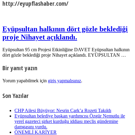
http://eyupflashaber.com/
Eyüpsultan halkının dört gözle beklediği
proje Nihayet açıklandı.
Eyüpsultan 95 cm Projesi Etkinliğine DAVET Eyüpsultan halkının
dört gözle beklediği proje Nihayet açıklandı. EYÜPSULTAN …
Bir yanıt yazın
Yorum yapabilmek için
giriş yapmalısınız
.
Son Yazılar
CHP Ailesi Büyüyor: Nesrin Çark’a Rozeti Takıldı
Eyüpsultan belediye başkan yardımcısı Özgür Nemutlu ile
yerel gazeteci şirket kurduğu iddiası meclis gündemine
damgasını vurdu.
ÖNEMLİ KARİYER