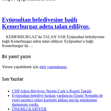
Eyüpsultan belediyesine bağlı
Kemerburgaz adeta talan ediliyor.
KEMERBURGAZ’da TALAN VAR Eyüpsultan belediyesine
bağlı Kemerburgaz adeta talan ediliyor. Eyüpsultan’a bağlı
Kemerburgaz’da …
Bir yanıt yazın
Yorum yapabilmek için
giriş yapmalısınız
.
Son Yazılar
CHP Ailesi Büyüyor: Nesrin Çark’a Rozeti Takıldı
Eyüpsultan belediye başkan yardımcısı Özgür Nemutlu ile
yerel gazeteci şirket kurduğu iddiası meclis gündemine
damgasını vurdu.
ÖNEMLİ KARİYER