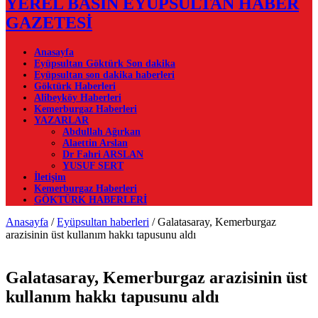
YEREL BASIN EYÜPSULTAN HABER
GAZETESİ
Anasayfa
Eyüpsultan Göktürk Son dakika
Eyüpsultan son dakika haberleri
Göktürk Haberleri
Alibeyköy Haberleri
Kemerburgaz Haberleri
YAZARLAR
Abdullah Ağırkan
Alaettin Arslan
Dr Fahri ARSLAN
YUSUF SERT
İletişim
Kemerburgaz Haberleri
GÖKTÜRK HABERLERİ
Anasayfa
/
Eyüpsultan haberleri
/
Galatasaray, Kemerburgaz
arazisinin üst kullanım hakkı tapusunu aldı
Galatasaray, Kemerburgaz arazisinin üst
kullanım hakkı tapusunu aldı