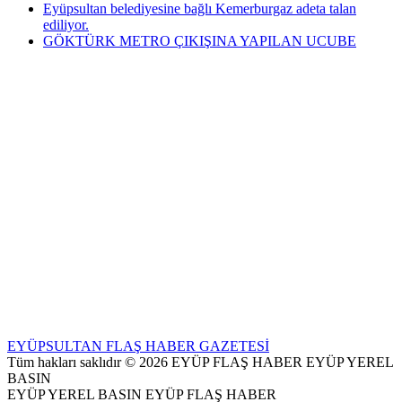
Eyüpsultan belediyesine bağlı Kemerburgaz adeta talan
ediliyor.
GÖKTÜRK METRO ÇIKIŞINA YAPILAN UCUBE
EYÜPSULTAN FLAŞ HABER GAZETESİ
Tüm hakları saklıdır © 2026 EYÜP FLAŞ HABER EYÜP YEREL
BASIN
EYÜP YEREL BASIN EYÜP FLAŞ HABER