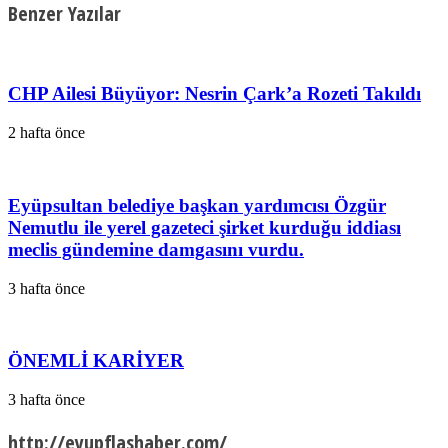
Benzer Yazılar
CHP Ailesi Büyüyor: Nesrin Çark’a Rozeti Takıldı
2 hafta önce
Eyüpsultan belediye başkan yardımcısı Özgür
Nemutlu ile yerel gazeteci şirket kurduğu iddiası
meclis gündemine damgasını vurdu.
3 hafta önce
ÖNEMLİ KARİYER
3 hafta önce
http://eyupflashaber.com/