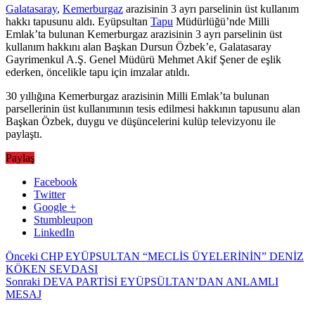
Galatasaray
,
Kemerburgaz
arazisinin 3 ayrı parselinin üst kullanım
hakkı tapusunu aldı. Eyüpsultan
Tapu
Müdürlüğü’nde Milli
Emlak’ta bulunan Kemerburgaz arazisinin 3 ayrı parselinin üst
kullanım hakkını alan Başkan Dursun Özbek’e, Galatasaray
Gayrimenkul A.Ş. Genel Müdürü Mehmet Akif Şener de eşlik
ederken, öncelikle tapu için imzalar atıldı.
30 yıllığına Kemerburgaz arazisinin Milli Emlak’ta bulunan
parsellerinin üst kullanımının tesis edilmesi hakkının tapusunu alan
Başkan Özbek, duygu ve düşüncelerini kulüp televizyonu ile
paylaştı.
Paylaş
Facebook
Twitter
Google +
Stumbleupon
LinkedIn
Önceki
CHP EYÜPSULTAN “MECLİS ÜYELERİNİN” DENİZ
KÖKEN SEVDASI
Sonraki
DEVA PARTİSİ EYÜPSÜLTAN’DAN ANLAMLI
MESAJ