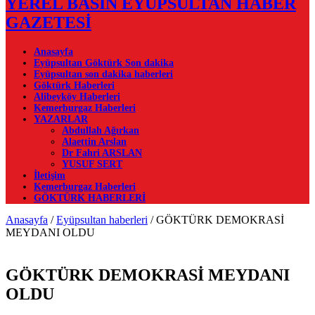
YEREL BASIN EYÜPSULTAN HABER
GAZETESİ
Anasayfa
Eyüpsultan Göktürk Son dakika
Eyüpsultan son dakika haberleri
Göktürk Haberleri
Alibeyköy Haberleri
Kemerburgaz Haberleri
YAZARLAR
Abdullah Ağırkan
Alaettin Arslan
Dr Fahri ARSLAN
YUSUF SERT
İletişim
Kemerburgaz Haberleri
GÖKTÜRK HABERLERİ
Anasayfa
/
Eyüpsultan haberleri
/
GÖKTÜRK DEMOKRASİ
MEYDANI OLDU
GÖKTÜRK DEMOKRASİ MEYDANI
OLDU