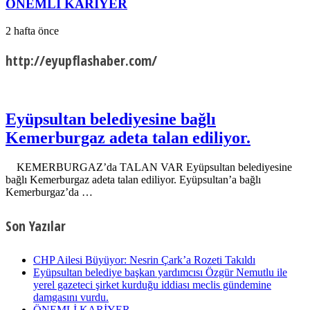
ÖNEMLİ KARİYER
2 hafta önce
http://eyupflashaber.com/
Eyüpsultan belediyesine bağlı
Kemerburgaz adeta talan ediliyor.
KEMERBURGAZ’da TALAN VAR Eyüpsultan belediyesine
bağlı Kemerburgaz adeta talan ediliyor. Eyüpsultan’a bağlı
Kemerburgaz’da …
Son Yazılar
CHP Ailesi Büyüyor: Nesrin Çark’a Rozeti Takıldı
Eyüpsultan belediye başkan yardımcısı Özgür Nemutlu ile
yerel gazeteci şirket kurduğu iddiası meclis gündemine
damgasını vurdu.
ÖNEMLİ KARİYER