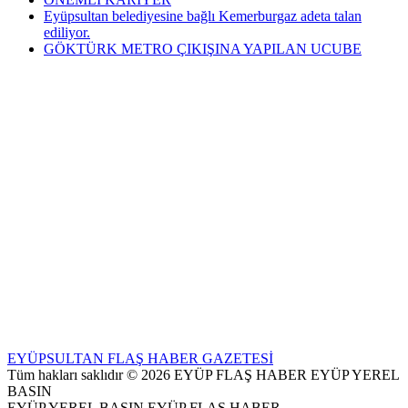
Eyüpsultan belediyesine bağlı Kemerburgaz adeta talan
ediliyor.
GÖKTÜRK METRO ÇIKIŞINA YAPILAN UCUBE
EYÜPSULTAN FLAŞ HABER GAZETESİ
Tüm hakları saklıdır © 2026 EYÜP FLAŞ HABER EYÜP YEREL
BASIN
EYÜP YEREL BASIN EYÜP FLAŞ HABER