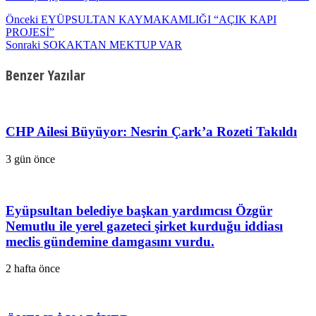
Önceki
EYÜPSULTAN KAYMAKAMLIĞI “AÇIK KAPI
PROJESİ”
Sonraki
SOKAKTAN MEKTUP VAR
Benzer Yazılar
CHP Ailesi Büyüyor: Nesrin Çark’a Rozeti Takıldı
3 gün önce
Eyüpsultan belediye başkan yardımcısı Özgür
Nemutlu ile yerel gazeteci şirket kurduğu iddiası
meclis gündemine damgasını vurdu.
2 hafta önce