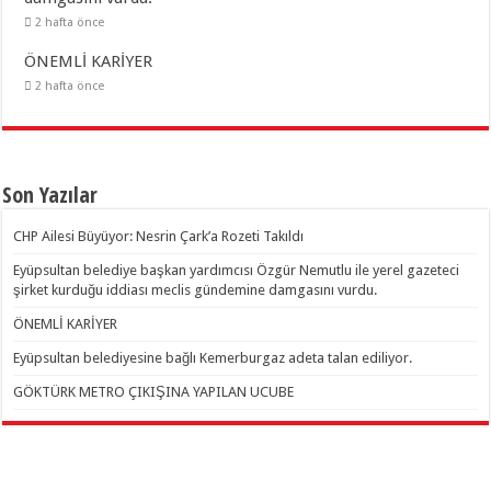
2 hafta önce
ÖNEMLİ KARİYER
2 hafta önce
Son Yazılar
CHP Ailesi Büyüyor: Nesrin Çark’a Rozeti Takıldı
Eyüpsultan belediye başkan yardımcısı Özgür Nemutlu ile yerel gazeteci
şirket kurduğu iddiası meclis gündemine damgasını vurdu.
ÖNEMLİ KARİYER
Eyüpsultan belediyesine bağlı Kemerburgaz adeta talan ediliyor.
GÖKTÜRK METRO ÇIKIŞINA YAPILAN UCUBE