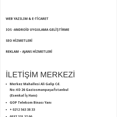
WEB YAZILIM & E-TİCARET
IOS -ANDROİD UYGULAMA GELİŞTİRME
SEO HİZMETLERİ
REKLAM – AJANS HİZMETLERİ
İLETİŞİM MERKEZİ
Merkez Mahallesi Ali Galip Cd.
No:4 D 26 Gaziosmanpaşa/İstanbul
(Esenkal İş Hanı)
GOP Telekom Binası Yanı
+ 0212 563 38 33
0537 221 27 00