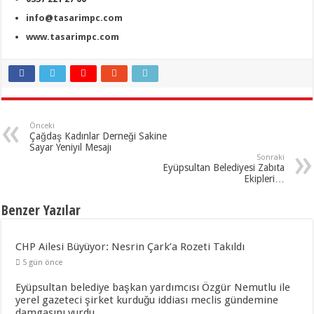
info@tasarimpc.com
www.tasarimpc.com
Önceki
Çağdaş Kadınlar Derneği Sakine
Sayar Yeniyıl Mesajı
Sonraki
Eyüpsultan Belediyesi Zabıta
Ekipleri…
Benzer Yazılar
CHP Ailesi Büyüyor: Nesrin Çark’a Rozeti Takıldı
5 gün önce
Eyüpsultan belediye başkan yardımcısı Özgür Nemutlu ile
yerel gazeteci şirket kurduğu iddiası meclis gündemine
damgasını vurdu.