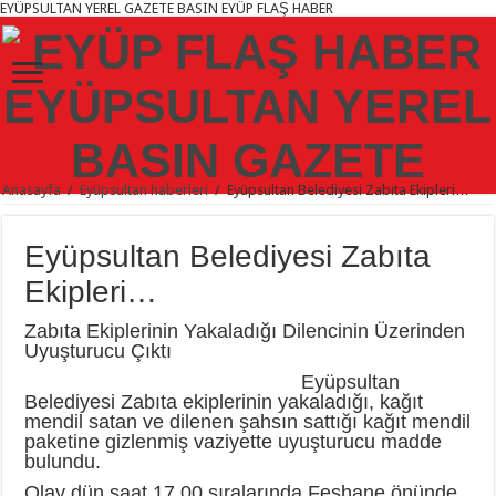
EYÜPSULTAN YEREL GAZETE BASIN EYÜP FLAŞ HABER
Anasayfa
/
Eyüpsultan haberleri
/
Eyüpsultan Belediyesi Zabıta Ekipleri…
Eyüpsultan Belediyesi Zabıta
Ekipleri…
Zabıta Ekiplerinin Yakaladığı Dilencinin Üzerinden
Uyuşturucu Çıktı
Eyüpsultan
Belediyesi Zabıta ekiplerinin yakaladığı, kağıt
mendil satan ve dilenen şahsın sattığı kağıt mendil
paketine gizlenmiş vaziyette uyuşturucu madde
bulundu.
Olay dün saat 17.00 sıralarında Feshane önünde