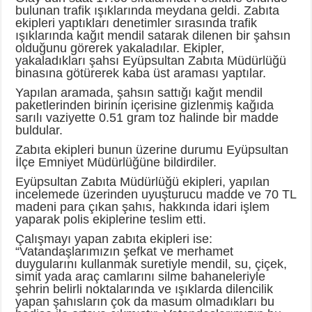
bulunan trafik ışıklarında meydana geldi. Zabıta
ekipleri yaptıkları denetimler sırasında trafik
ışıklarında kağıt mendil satarak dilenen bir şahsın
olduğunu görerek yakaladılar. Ekipler,
yakaladıkları şahsı Eyüpsultan Zabıta Müdürlüğü
binasına götürerek kaba üst araması yaptılar.
Yapılan aramada, şahsın sattığı kağıt mendil
paketlerinden birinin içerisine gizlenmiş kağıda
sarılı vaziyette 0.51 gram toz halinde bir madde
buldular.
Zabıta ekipleri bunun üzerine durumu Eyüpsultan
İlçe Emniyet Müdürlüğüne bildirdiler.
Eyüpsultan Zabıta Müdürlüğü ekipleri, yapılan
incelemede üzerinden uyuşturucu madde ve 70 TL
madeni para çıkan şahıs, hakkında idari işlem
yaparak polis ekiplerine teslim etti.
Çalışmayı yapan zabıta ekipleri ise:
“Vatandaşlarımızın şefkat ve merhamet
duygularını kullanmak suretiyle mendil, su, çiçek,
simit yada araç camlarını silme bahaneleriyle
şehrin belirli noktalarında ve ışıklarda dilencilik
yapan şahısların çok da masum olmadıkları bu