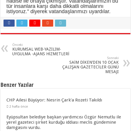
hadise ile ortaya çıkmıştır. Vatandaşlarımızın bu
tür insanlara karşı daha dikkatli olmalarını
istiyoruz.” diyerek vatandaşlarımızı uyardılar.
Önceki
KURUMSAL WEB-YAZILIM-
UYGULMA -AJANS HİZMETLERİ
Sonraki
SAİM DİKEN’DEN 10 OCAK
ÇALIŞAN GAZETECİLER GÜNÜ
MESAJI
Benzer Yazılar
CHP Ailesi Büyüyor: Nesrin Çark’a Rozeti Takıldı
2 hafta önce
Eyüpsultan belediye başkan yardımcısı Özgür Nemutlu ile
yerel gazeteci şirket kurduğu iddiası meclis gündemine
damgasını vurdu.