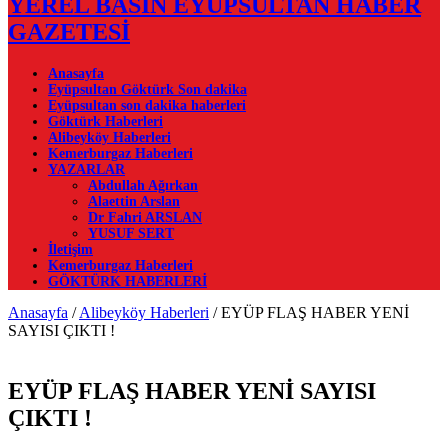
YEREL BASIN EYÜPSULTAN HABER
GAZETESİ
Anasayfa
Eyüpsultan Göktürk Son dakika
Eyüpsultan son dakika haberleri
Göktürk Haberleri
Alibeyköy Haberleri
Kemerburgaz Haberleri
YAZARLAR
Abdullah Ağırkan
Alaettin Arslan
Dr Fahri ARSLAN
YUSUF SERT
İletişim
Kemerburgaz Haberleri
GÖKTÜRK HABERLERİ
Anasayfa
/
Alibeyköy Haberleri
/
EYÜP FLAŞ HABER YENİ
SAYISI ÇIKTI !
EYÜP FLAŞ HABER YENİ SAYISI
ÇIKTI !