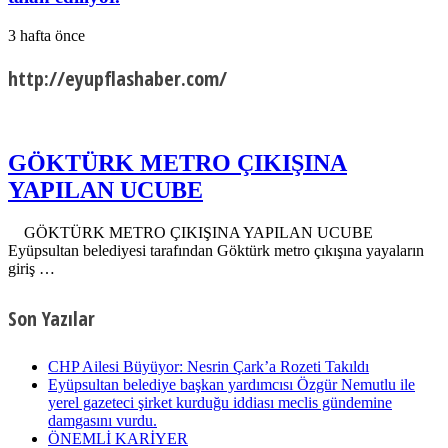
3 hafta önce
http://eyupflashaber.com/
GÖKTÜRK METRO ÇIKIŞINA
YAPILAN UCUBE
GÖKTÜRK METRO ÇIKIŞINA YAPILAN UCUBE
Eyüpsultan belediyesi tarafından Göktürk metro çıkışına yayaların
giriş …
Son Yazılar
CHP Ailesi Büyüyor: Nesrin Çark’a Rozeti Takıldı
Eyüpsultan belediye başkan yardımcısı Özgür Nemutlu ile
yerel gazeteci şirket kurduğu iddiası meclis gündemine
damgasını vurdu.
ÖNEMLİ KARİYER