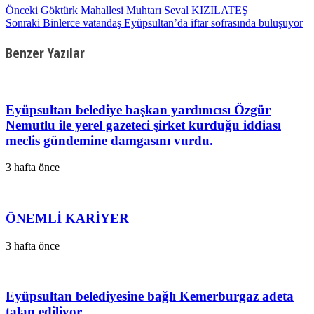
Önceki
Göktürk Mahallesi Muhtarı Seval KIZILATEŞ
Sonraki
Binlerce vatandaş Eyüpsultan’da iftar sofrasında buluşuyor
Benzer Yazılar
Eyüpsultan belediye başkan yardımcısı Özgür
Nemutlu ile yerel gazeteci şirket kurduğu iddiası
meclis gündemine damgasını vurdu.
3 hafta önce
ÖNEMLİ KARİYER
3 hafta önce
Eyüpsultan belediyesine bağlı Kemerburgaz adeta
talan ediliyor.