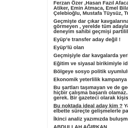
Ferzan Özer ,Hasan Fazıl Afac
Atiker, Emin Atmaca, Emel Bila
Çelebioğlu, Mustafa Tüysüz, 
Geçmişte dar çıkar kavgalarına 
görmeyen , yerelde tüm adaylarl
deneyim sahibi geçmişi partili
Eyüp’e
transfer aday değil !
Eyüp’lü
olan
Geçmişiyle dar kavgalarda yer
Eğitim ve siyasal birikimiyle id
Bölgeye sosyo politik uyumlu
Ekonomik yeterlilik kampanya
Bu şartları taşımayan ve de ge
hiçbir çalışma başarılı olamaz.
gerek. Bir gazeteci olarak kiş
Bu noktada ideal aday kim ?
Ya
elbette süreçte gelişmelerle p
İkinci analiz yazımızda buluşm
ABDULLAH AĞIRKAN