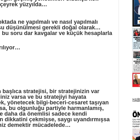
 çeyrek yüzyılda…
ktada ne yapılmalı ve nasıl yapılmalı
u düşünülmesi gerekli doğal olarak…
 bu soru dar kavgalar ve küçük hesaplarla
rılıyor…
aşlıca stratejisi, bir stratejinizin var
jiniz varsa ve bu stratejiyi hayata
ek, yönetecek bilgi-beceri-cesaret taşıyan
şsa, bu olgunluğu partiyle harmanlamış,
ve daha da önemlisi sadece kendi
nin dikkatini çekmişse, saygı uyandırmışsa
siniz demektir mücadelede…