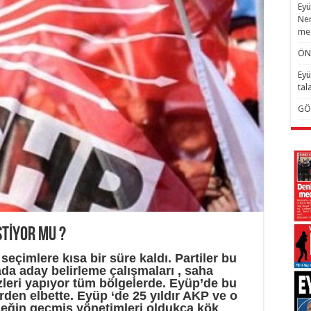
Eyü
Nem
mec
ÖN
Eyü
tal
GÖ
TİYOR MU ?
 seçimlere kısa bir süre kaldı. Partiler bu
da aday belirleme çalışmaları , saha
zleri yapıyor tüm bölgelerde. Eyüp’de bu
erden elbette. Eyüp ‘de 25 yıldır AKP ve o
eğin geçmiş yönetimleri oldukça kök