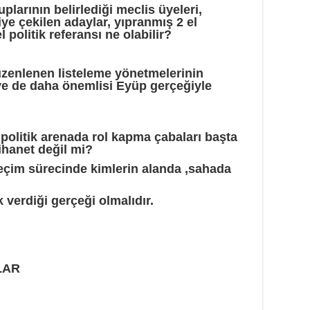
plarının belirlediği meclis üyeleri,
ye çekilen adaylar, yıpranmış 2 el
politik referansı ne olabilir?
üzenlenen listeleme yönetmelerinin
e de daha önemlisi Eyüp gerçeğiyle
politik arenada rol kapma çabaları başta
ihanet değil mi?
eçim sürecinde kimlerin alanda ,sahada
 verdiği gerçeği olmalıdır.
LAR