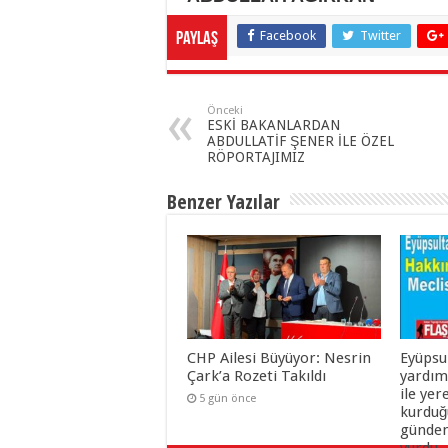
Facebook
Twitter
Paylaş
Önceki
ESKİ BAKANLARDAN
ABDULLATİF ŞENER İLE ÖZEL
RÖPORTAJIMIZ
Benzer Yazılar
CHP Ailesi Büyüyor: Nesrin
Eyüpsu
Çark’a Rozeti Takıldı
yardım
ile yer
5 gün önce
kurduğu
gündem
vurdu.