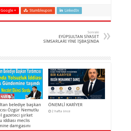
Google +
Stumbleupon
LinkedIn
Sonraki
EYÜPSULTAN SİYASET
SİMSARLARI YİNE İŞBAŞINDA
ltan belediye başkan
ÖNEMLİ KARİYER
cısı Özgür Nemutlu
2 hafta önce
el gazeteci şirket
 iddiası meclis
ine damgasını