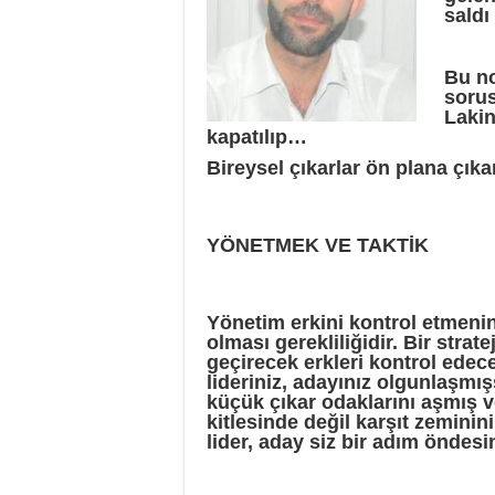
saldı
Bu no
sorus
Lakin
kapatılıp…
Bireysel çıkarlar ön plana çıka
YÖNETMEK VE TAKTİK
Yönetim erkini kontrol etmenin b
olması gerekliliğidir. Bir strate
geçirecek erkleri kontrol edec
lideriniz, adayınız olgunlaşmı
küçük çıkar odaklarını aşmış 
kitlesinde değil karşıt zemini
lider, aday siz bir adım önde