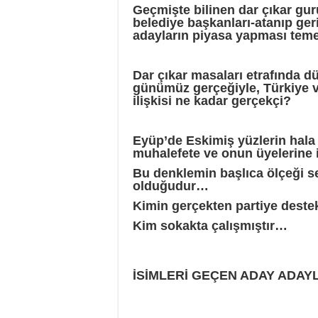
Geçmişte bilinen dar çıkar guru
belediye başkanları-atanıp geri
adayların piyasa yapması temel 
Dar çıkar masaları etrafında d
günümüz gerçeğiyle, Türkiye v
ilişkisi ne kadar gerçekçi?
Eyüp’de Eskimiş yüzlerin hala 
muhalefete ve onun üyelerine 
Bu denklemin başlıca ölçeği s
olduğudur…
Kimin gerçekten partiye destek
Kim sokakta çalışmıştır…
İSİMLERİ GEÇEN ADAY ADAY