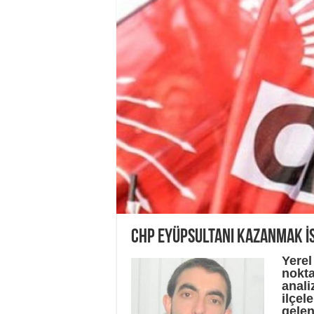
CHP EYÜPSULTANI KAZANMAK İS
Yerel
nokta
anali
ilçel
gelen