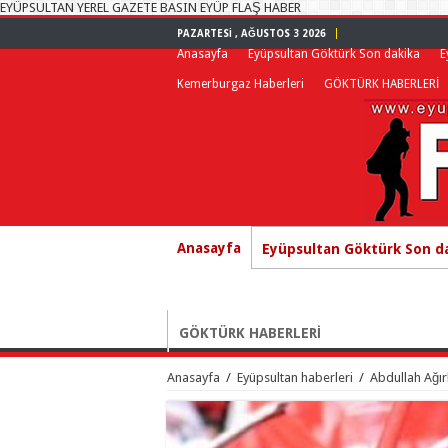
EYÜPSULTAN YEREL GAZETE BASIN EYÜP FLAŞ HABER
PAZARTESI , AĞUSTOS 3 2026
Anasayfa
Eyüpsultan Göktürk Son dakika
E
Kemerburgaz Haberleri
GÖKTÜRK HABERLERİ
Anasayfa
Eyüpsultan Göktürk Son d
GÖKTÜRK HABERLERİ
Anasayfa
/
Eyüpsultan haberleri
/
Abdullah Ağı