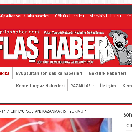
yüpsultan son dakika haberleri
Göktürk Haberleri
Alibeyköy Haberleri
Ke
akika
Eyüpsultan son dakika haberleri
Göktürk Haberleri
Kemerburgaz Haberleri
YAZARLAR
İletişim
Keme
rkan
/
CHP EYÜPSULTANI KAZANMAK İSTİYOR MU ?
Son
CHP