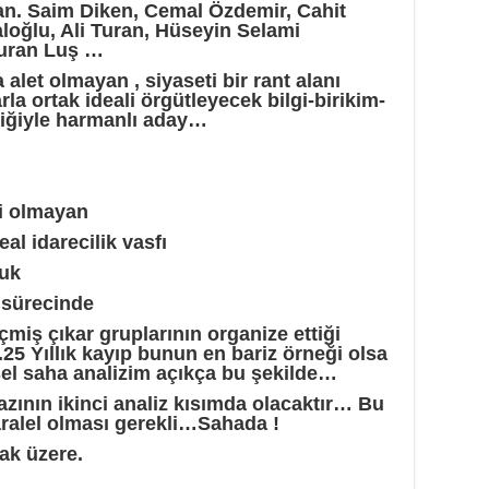
an. Saim Diken, Cemal Özdemir, Cahit
loğlu, Ali Turan, Hüseyin Selami
Turan Luş …
alet olmayan , siyaseti bir rant alanı
a ortak ideali örgütleyecek bilgi-birikim-
liğiyle harmanlı aday…
i olmayan
eal idarecilik vasfı
luk
 sürecinde
çmiş çıkar gruplarının organize ettiği
.25 Yıllık kayıp bunun en bariz örneği olsa
isel saha analizim açıkça bu şekilde…
zının ikinci analiz kısımda olacaktır… Bu
aralel olması gerekli…Sahada !
ak üzere.