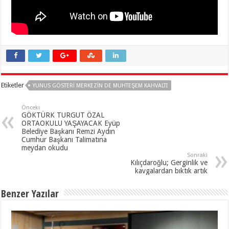
Etiketler
YUNUS GÖSTERİ MERKEZİN DE MUHTEŞEM KAHVALTI
Önceki
GÖKTÜRK TURGUT ÖZAL
ORTAOKULU YAŞAYACAK Eyüp
Belediye Başkanı Remzi Aydın
Cumhur Başkanı Talimatına
meydan okudu
Sonraki
Kılıçdaroğlu; Gerginlik ve
kavgalardan bıktık artık
Benzer Yazılar