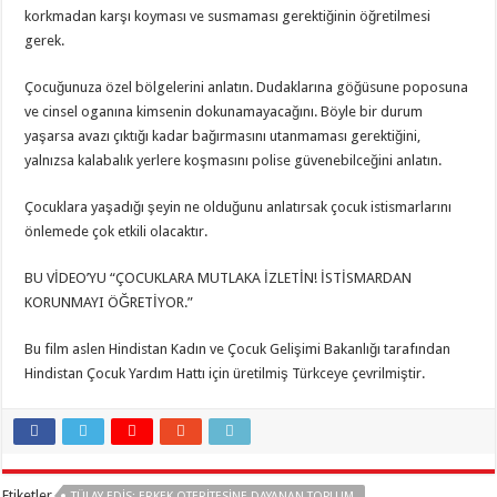
korkmadan karşı koyması ve susmaması gerektiğinin öğretilmesi
gerek.
Çocuğunuza özel bölgelerini anlatın. Dudaklarına göğüsune poposuna
ve cinsel oganına kimsenin dokunamayacağını. Böyle bir durum
yaşarsa avazı çıktığı kadar bağırmasını utanmaması gerektiğini,
yalnızsa kalabalık yerlere koşmasını polise güvenebilceğini anlatın.
Çocuklara yaşadığı şeyin ne olduğunu anlatırsak çocuk istismarlarını
önlemede çok etkili olacaktır.
BU VİDEO’YU “ÇOCUKLARA MUTLAKA İZLETİN! İSTİSMARDAN
KORUNMAYI ÖĞRETİYOR.”
Bu film aslen Hindistan Kadın ve Çocuk Gelişimi Bakanlığı tarafından
Hindistan Çocuk Yardım Hattı için üretilmiş Türkceye çevrilmiştir.
Etiketler
TÜLAY EDİS; ERKEK OTERİTESİNE DAYANAN TOPLUM.