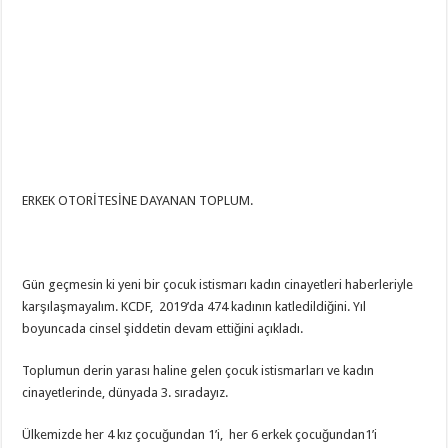
ERKEK OTORİTESİNE DAYANAN TOPLUM.
Gün geçmesin ki yeni bir çocuk istismarı kadın cinayetleri haberleriyle
karşılaşmayalım. KCDF, 2019’da 474 kadının katledildiğini. Yıl
boyuncada cinsel şiddetin devam ettiğini açıkladı.
Toplumun derin yarası haline gelen çocuk istismarları ve kadın
cinayetlerinde, dünyada 3. sıradayız.
Ülkemizde her 4 kız çocuğundan 1’i, her 6 erkek çocuğundan1’i