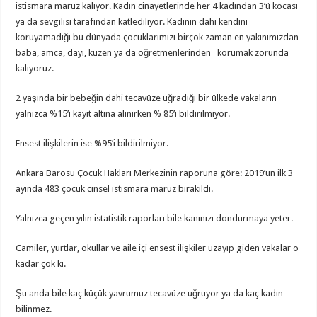
istismara maruz kalıyor. Kadın cinayetlerinde her 4 kadından 3’ü kocası
ya da sevgilisi tarafından katlediliyor. Kadının dahi kendini
koruyamadığı bu dünyada çocuklarımızı birçok zaman en yakınımızdan
baba, amca, dayı, kuzen ya da öğretmenlerinden korumak zorunda
kalıyoruz.
2 yaşında bir bebeğin dahi tecavüze uğradığı bir ülkede vakaların
yalnızca %15’i kayıt altına alınırken % 85’i bildirilmiyor.
Ensest ilişkilerin ise %95’i bildirilmiyor.
Ankara Barosu Çocuk Hakları Merkezinin raporuna göre: 2019’un ilk 3
ayında 483 çocuk cinsel istismara maruz bırakıldı.
Yalnızca geçen yılın istatistik raporları bile kanınızı dondurmaya yeter.
Camiler, yurtlar, okullar ve aile içi ensest ilişkiler uzayıp giden vakalar o
kadar çok ki.
Şu anda bile kaç küçük yavrumuz tecavüze uğruyor ya da kaç kadın
bilinmez.