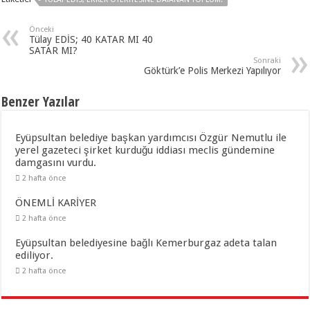
Önceki
Tülay EDİS; 40 KATAR MI 40
SATAR MI?
Sonraki
Göktürk’e Polis Merkezi Yapılıyor
Benzer Yazılar
Eyüpsultan belediye başkan yardımcısı Özgür Nemutlu ile
yerel gazeteci şirket kurduğu iddiası meclis gündemine
damgasını vurdu.
2 hafta önce
ÖNEMLİ KARİYER
2 hafta önce
Eyüpsultan belediyesine bağlı Kemerburgaz adeta talan
ediliyor.
2 hafta önce