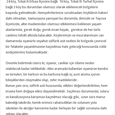
24 köy, Tokat ili Erbaa İlçesine bağlı 16 köy, Tokat İli Turhal İlçesine
bağlı 3 köy bu durumdan olumsuz olarak etkilenecek bölgelerin
başında gelmektedir. Hemşehrilerimize sorulmadan; köylülerin haberi
dahi olmadan, kamuoyuna yansıyan bu durumda, ilimizde ve Taşova
ilçemizde, altın madeninden olumsuz etkilenmesi beklenen yaşam
alanlarında, gerek doğa, gerek insan hayatı, gerekse de her türlü
canlımız tehdit altında kalacaktır. Köylerimizin ve mezralarımızın can
damarında siyanürle veyahut sülfürik asit nedeni ile bölgede çevresel
bir felaketin yaşanılmasının kaçınılmaz hale geleceği konusunda ciddi
endişelerimiz bulunmaktadır.
Önemle belirtmek isteriz ki; siyanür, canlılar için ölüme neden
olabilecek kadar tehlikelidir. Altın aramada kullanılan siyanürün kendisi
ve türevleri, bir karbon ve bu karbona bağlı üç azot atomu içeren
bileşiklerden oluşmakta olup, zehir maddeleridir.
Bunun yanı sıra; sülfirik asit hususunda, etkileri değerlendirilirken, hem
insana hem doğaya etkisi düşünülmelidir. Saçılması durumunda; sulara
ve kanalizasyona karışması kaçınılmaz olacağı gibi, uzun süre maruz
kalındığı takdirde, kemik erimesi rahatsızlıkları ile solunum yolu
sıkıntıları ile akciğer kanserine kadar ilerleyen bir sağlık sorununa dahi
sebep olacaktır.