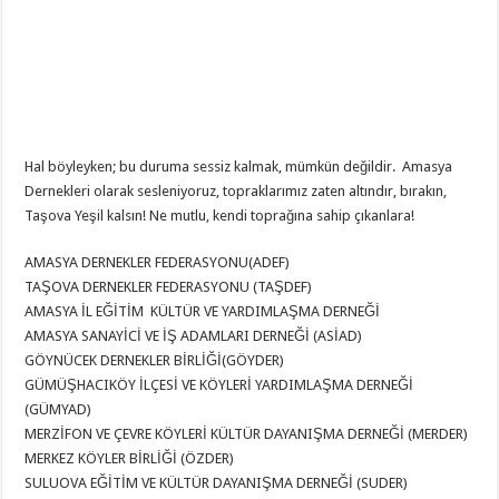
Hal böyleyken; bu duruma sessiz kalmak, mümkün değildir. Amasya
Dernekleri olarak sesleniyoruz, topraklarımız zaten altındır, bırakın,
Taşova Yeşil kalsın! Ne mutlu, kendi toprağına sahip çıkanlara!
AMASYA DERNEKLER FEDERASYONU(ADEF)
TAŞOVA DERNEKLER FEDERASYONU (TAŞDEF)
AMASYA İL EĞİTİM KÜLTÜR VE YARDIMLAŞMA DERNEĞİ
AMASYA SANAYİCİ VE İŞ ADAMLARI DERNEĞİ (ASİAD)
GÖYNÜCEK DERNEKLER BİRLİĞİ(GÖYDER)
GÜMÜŞHACIKÖY İLÇESİ VE KÖYLERİ YARDIMLAŞMA DERNEĞİ
(GÜMYAD)
MERZİFON VE ÇEVRE KÖYLERİ KÜLTÜR DAYANIŞMA DERNEĞİ (MERDER)
MERKEZ KÖYLER BİRLİĞİ (ÖZDER)
SULUOVA EĞİTİM VE KÜLTÜR DAYANIŞMA DERNEĞİ (SUDER)