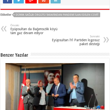
Etiketler
DÜNYA SAĞLIK ÖRGÜTÜ TARAFINDAN PANDEMI ILAN EDILEN COVİT
Önceki
Eyüpsultan da Bağımsızlık köyü
tam gaz devam ediyor
Sonraki
Eyüpsultan İYİ Partiden logosuz
paket desteği
Benzer Yazılar