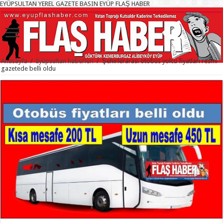
EYÜPSULTAN YEREL GAZETE BASIN EYÜP FLAŞ HABER
Anasayfa
/
Eyüpsultan haberleri
/
Şehirlerarası otobüs yolcu fiyatları resmi
gazetede belli oldu