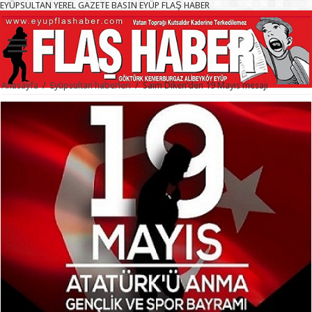
EYÜPSULTAN YEREL GAZETE BASIN EYÜP FLAŞ HABER
Anasayfa
/
Eyüpsultan haberleri
/
Saim Diken’den 19 Mayıs mesajı