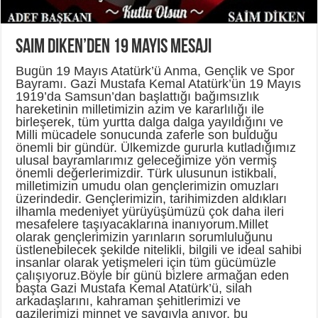
Saim Diken’den 19 Mayıs mesajı
Bugün 19 Mayıs Atatürk’ü Anma, Gençlik ve Spor
Bayramı. Gazi Mustafa Kemal Atatürk’ün 19 Mayıs
1919’da Samsun’dan başlattığı bağımsızlık
hareketinin milletimizin azim ve kararlılığı ile
birleşerek, tüm yurtta dalga dalga yayıldığını ve
Milli mücadele sonucunda zaferle son bulduğu
önemli bir gündür. Ülkemizde gururla kutladığımız
ulusal bayramlarımız geleceğimize yön vermiş
önemli değerlerimizdir. Türk ulusunun istikbali,
milletimizin umudu olan gençlerimizin omuzları
üzerindedir. Gençlerimizin, tarihimizden aldıkları
ilhamla medeniyet yürüyüşümüzü çok daha ileri
mesafelere taşıyacaklarına inanıyorum.Millet
olarak gençlerimizin yarınların sorumluluğunu
üstlenebilecek şekilde nitelikli, bilgili ve ideal sahibi
insanlar olarak yetişmeleri için tüm gücümüzle
çalışıyoruz.Böyle bir günü bizlere armağan eden
başta Gazi Mustafa Kemal Atatürk’ü, silah
arkadaşlarını, kahraman şehitlerimizi ve
gazilerimizi minnet ve saygıyla anıyor, bu