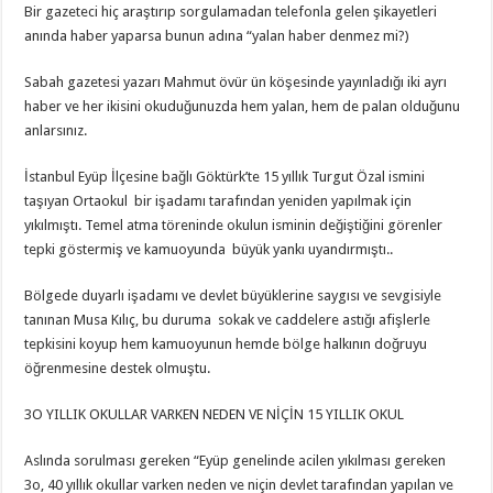
Bir gazeteci hiç araştırıp sorgulamadan telefonla gelen şikayetleri
anında haber yaparsa bunun adına “yalan haber denmez mi?)
Sabah gazetesi yazarı Mahmut övür ün köşesinde yayınladığı iki ayrı
haber ve her ikisini okuduğunuzda hem yalan, hem de palan olduğunu
anlarsınız.
İstanbul Eyüp İlçesine bağlı Göktürk’te 15 yıllık Turgut Özal ismini
taşıyan Ortaokul bir işadamı tarafından yeniden yapılmak için
yıkılmıştı. Temel atma töreninde okulun isminin değiştiğini görenler
tepki göstermiş ve kamuoyunda büyük yankı uyandırmıştı..
Bölgede duyarlı işadamı ve devlet büyüklerine saygısı ve sevgisiyle
tanınan Musa Kılıç, bu duruma sokak ve caddelere astığı afişlerle
tepkisini koyup hem kamuoyunun hemde bölge halkının doğruyu
öğrenmesine destek olmuştu.
3O YILLIK OKULLAR VARKEN NEDEN VE NİÇİN 15 YILLIK OKUL
Aslında sorulması gereken “Eyüp genelinde acilen yıkılması gereken
3o, 40 yıllık okullar varken neden ve niçin devlet tarafından yapılan ve