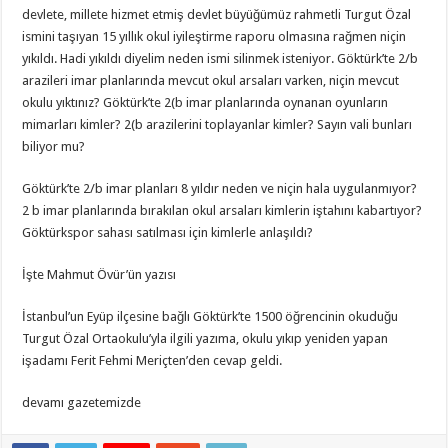
devlete, millete hizmet etmiş devlet büyüğümüz rahmetli Turgut Özal
ismini taşıyan 15 yıllık okul iyileştirme raporu olmasına rağmen niçin
yıkıldı. Hadi yıkıldı diyelim neden ismi silinmek isteniyor. Göktürk’te 2/b
arazileri imar planlarında mevcut okul arsaları varken, niçin mevcut
okulu yıktınız? Göktürk’te 2(b imar planlarında oynanan oyunların
mimarları kimler? 2(b arazilerini toplayanlar kimler? Sayın vali bunları
biliyor mu?
Göktürk’te 2/b imar planları 8 yıldır neden ve niçin hala uygulanmıyor?
2 b imar planlarında bırakılan okul arsaları kimlerin iştahını kabartıyor?
Göktürkspor sahası satılması için kimlerle anlaşıldı?
İşte Mahmut Övür’ün yazısı
İstanbul’un Eyüp ilçesine bağlı Göktürk’te 1500 öğrencinin okuduğu
Turgut Özal Ortaokulu’yla ilgili yazıma, okulu yıkıp yeniden yapan
işadamı Ferit Fehmi Meriçten’den cevap geldi.
devamı gazetemizde