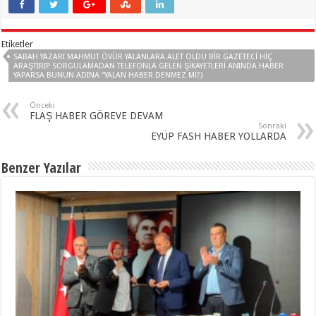
Etiketler
SABAH YAZARI MAHMUT ÖVÜR YALANLARA ALET OLDU BIR GAZETECI HIÇ
ARAŞTIRIP SORGULAMADAN TELEFONLA GELEN ŞIKAYETLERI ANINDA HABER
YAPARSA BUNUN ADINA “YALAN HABER DENMEZ MI?)
Önceki
FLAŞ HABER GÖREVE DEVAM
Sonraki
EYÜP FASH HABER YOLLARDA
Benzer Yazılar