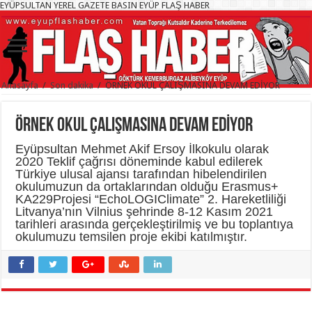
EYÜPSULTAN YEREL GAZETE BASIN EYÜP FLAŞ HABER
Anasayfa
/
Son dakika
/
ÖRNEK OKUL ÇALIŞMASINA DEVAM EDİYOR
ÖRNEK OKUL ÇALIŞMASINA DEVAM EDİYOR
Eyüpsultan Mehmet Akif Ersoy İlkokulu olarak
2020 Teklif çağrısı döneminde kabul edilerek
Türkiye ulusal ajansı tarafından hibelendirilen
okulumuzun da ortaklarından olduğu Erasmus+
KA229Projesi “EchoLOGIClimate” 2. Hareketliliği
Litvanya’nın Vilnius şehrinde 8-12 Kasım 2021
tarihleri arasında gerçekleştirilmiş ve bu toplantıya
okulumuzu temsilen proje ekibi katılmıştır.