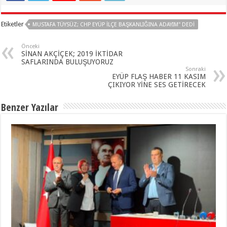
Etiketler
MUSTAFA TÜYSÜZ; CHP EYÜP İLÇE BAŞKANLIĞINA ADAYIM" DEDI
Önceki
SİNAN AKÇİÇEK; 2019 İKTİDAR
SAFLARINDA BULUŞUYORUZ
Sonraki
EYÜP FLAŞ HABER 11 KASIM
ÇIKIYOR YİNE SES GETİRECEK
Benzer Yazılar