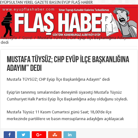
EYÜPSULTAN YEREL GAZETE BASIN EYÜP FLAŞ HABER
Anasayfa
/
Genel
/
Mustafa TÜYSÜZ; CHP Eyüp İlçe Başkanlığına Adayım”
dedi
Mustafa TÜYSÜZ; CHP Eyüp İlçe Başkanlığına
Adayım” dedi
Mustafa TÜYSÜZ; CHP Eyüp İlçe Başkanlığına Adayım” dedi
Eyüp’ün tanınmış sımalarından deneyimli siyasetçi Mustafa Tüysüz
Cumhuriyet Halk Partisi Eyüp İlçe Başkanlığına aday olduğunu söyledi.
Mustafa Tüysüz 11 Kasım Cumartesi günü Saat; 18,00’de ilçe
merkezinde partililere ve basın mensuplarına adaylığını açıklayacak