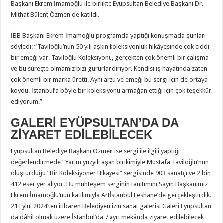
Başkanı Ekrem İmamoğlu ile birlikte Eyüpsultan Belediye Başkanı Dr.
Mithat Bülent Özmen de katıldı.
İBB Başkanı Ekrem İmamoğlu programda yaptığı konuşmada şunları
söyledi: “Taviloğlu’nun 50 yılı aşkın koleksiyonluk hikâyesinde çok ciddi
bir emeği var. Taviloğlu Koleksiyonu, gerçekten çok önemli bir çalışma
ve bu süreçte olmamız bizi gururlandırıyor. Kendisi iş hayatında zaten
çok önemli bir marka üretti. Aynı arzu ve emeği bu sergi için de ortaya
koydu. İstanbul’a böyle bir koleksiyonu armağan ettiği için çok teşekkür
ediyorum.”
GALERİ EYÜPSULTAN’DA DA
ZİYARET EDİLEBİLECEK
Eyüpsultan Belediye Başkanı Özmen ise sergi ile ilgili yaptığı
değerlendirmede “Yarım yüzyılı aşan birikimiyle Mustafa Taviloğlu’nun
oluşturduğu “Bir Koleksiyoner Hikayesi” sergisinde 903 sanatçı ve 2 bin
412 eser yer alıyor. Bu muhteşem serginin tanıtımını Sayın Başkanımız
Ekrem İmamoğlu’nun katılımıyla Artİstanbul Feshane’de gerçekleştirdik.
21 Eylül 2024’ten itibaren Belediyemizin sanat galerisi Galeri Eyüpsultan
da dâhil olmak üzere İstanbul’da 7 ayrı mekânda ziyaret edilebilecek