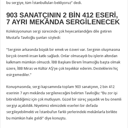
bu sergiye, tüm İstanbulluları bekliyoruz” dedi.
903 SANATÇININ 2 BİN 412 ESERİ,
7 AYRI MEKÂNDA SERGİLENECEK
Koleksiyonunun sergi sürecinde çok heyecanlandığını dile getiren
Mustafa Taviloğlu şunları söyledi:
“Serginin arkasında büyük bir emek ve özveri var. Serginin oluşmasına
birçok önemli insan katkı sağladı. Onlar olmasaydı bu işlerin altından
kalkmam mümkün olmazdı. İBB Başkanı Ekrem İmamoğlu başta olmak
üzere, İBB Miras ve Kültür AŞ’ye çok teşekkür ederim. Desteklerini hiç
esirgemediler.”
Konuşmasında, sergi kapsamında toplam 903 sanatçının, 2 bin 412
eserinin 7 ayrı mekânda sergileneceğini belirten Taviloğlu: “Bu zor işi
bitirebildiğimiz için çok mutluyum. Güzel bir süreç yaşadık ve bu önemli
sergiyi açabildik. Niyetimiz elimizdeki eserleri bir defada
sergileyebilmekti ve İstanbul’un farklı yerlerindeki mekânlarla birlikte
bu mümkün hale geldi” diye konuştu.