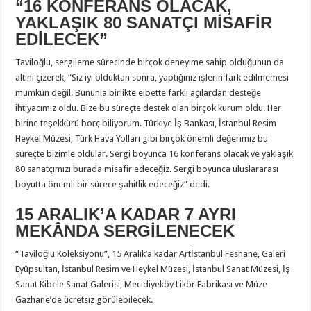
“16 KONFERANS OLACAK,
YAKLAŞIK 80 SANATÇI MİSAFİR
EDİLECEK”
Taviloğlu, sergileme sürecinde birçok deneyime sahip olduğunun da
altını çizerek, “Siz iyi olduktan sonra, yaptığınız işlerin fark edilmemesi
mümkün değil. Bununla birlikte elbette farklı açılardan desteğe
ihtiyacımız oldu. Bize bu süreçte destek olan birçok kurum oldu. Her
birine teşekkürü borç biliyorum. Türkiye İş Bankası, İstanbul Resim
Heykel Müzesi, Türk Hava Yolları gibi birçok önemli değerimiz bu
süreçte bizimle oldular. Sergi boyunca 16 konferans olacak ve yaklaşık
80 sanatçımızı burada misafir edeceğiz. Sergi boyunca uluslararası
boyutta önemli bir sürece şahitlik edeceğiz” dedi.
15 ARALIK’A KADAR 7 AYRI
MEKÂNDA SERGİLENECEK
“Taviloğlu Koleksiyonu”, 15 Aralık’a kadar Artİstanbul Feshane, Galeri
Eyüpsultan, İstanbul Resim ve Heykel Müzesi, İstanbul Sanat Müzesi, İş
Sanat Kibele Sanat Galerisi, Mecidiyeköy Likör Fabrikası ve Müze
Gazhane’de ücretsiz görülebilecek.