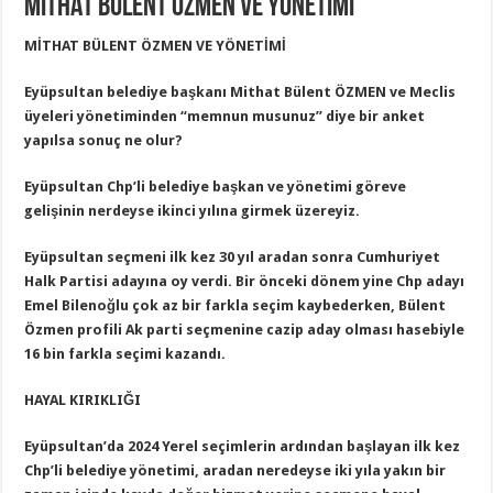
MİTHAT BÜLENT ÖZMEN VE YÖNETİMİ
MİTHAT BÜLENT ÖZMEN VE YÖNETİMİ
Eyüpsultan belediye başkanı Mithat Bülent ÖZMEN ve Meclis
üyeleri yönetiminden “memnun musunuz” diye bir anket
yapılsa sonuç ne olur?
Eyüpsultan Chp’li belediye başkan ve yönetimi göreve
gelişinin nerdeyse ikinci yılına girmek üzereyiz.
Eyüpsultan seçmeni ilk kez 30 yıl aradan sonra Cumhuriyet
Halk Partisi adayına oy verdi. Bir önceki dönem yine Chp adayı
Emel Bilenoğlu çok az bir farkla seçim kaybederken, Bülent
Özmen profili Ak parti seçmenine cazip aday olması hasebiyle
16 bin farkla seçimi kazandı.
HAYAL KIRIKLIĞI
Eyüpsultan’da 2024 Yerel seçimlerin ardından başlayan ilk kez
Chp’li belediye yönetimi, aradan neredeyse iki yıla yakın bir