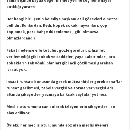
zaman içinde kayda değer hizmet yerine seçmene hayal
kırıklığı yarattı.
Her hangi bir ilçenin belediye başkanı asli görevleri elbette
bellidir. Bunlardan; Kedi, köpek sokak hayvanları, çöp
toplamak, park bahçe düzenlemesi, gibi olmazsa
olmazlardandır.
Fakat nedense elle tutulur, gözle görülür biz hizmet
verilemediği gibi sokak ve caddeler, yaya kaldırımları, ara
sokakların tek yönlü planları gibi acil çözülmesi gereken
icraat yok.
İnşaat ruhsatı konusunda gerek müteahhitler gerek esnaflar
ruhsat gecikmesi, tabela vergisi ve sorma ver vergisi adı
altında şikayetleri yazmaya kalksak sayfalar yetmez.
Meclis oturumunu canlı olarak izleyenlerin şikayetleri ise
alay ediliyor.
Öyleki; her meclis oturumunda söz alan meclis üyeleri