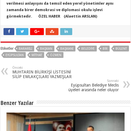
verilmesi anlayışını da temsil eden yerel yönetimler aynı
zamanda birer demokrasi ve diplomasi okulu işlevi
görmektedir. ÖZEL HABER (Alaettin ARSLAN)
Etiketler
BARARILI
BAŞKAN
BAŞKANI
BELEDIYE
BIR
BÜLENT
EYÜPSULTAN
MITHAT
ÖZMEN
Önceki
MUHTARIN BİLİRKİŞİ LİSTESİNİ
SİLİP EMLAKÇILARI YAZMIŞLAR
Sonraki
Eyüpsultan Belediye Meclis
üyeleri arasında neler oluyor
Benzer Yazılar