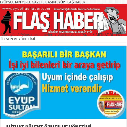
EYÜPSULTAN YEREL GAZETE BASIN EYÜP FLAŞ HABER
Anasayfa
/
Eyüpsultan haberleri
/
Alaettin Arslan Yazar
/
MİTHAT BÜLENT
ÖZMEN VE YÖNETİMİ