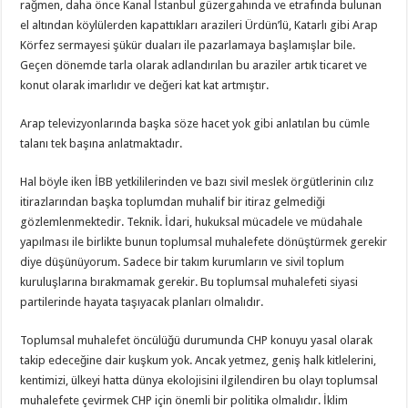
rağmen, daha önce Kanal İstanbul güzergahında ve etrafında bulunan
el altından köylülerden kapattıkları arazileri Ürdün’lü, Katarlı gibi Arap
Körfez sermayesi şükür duaları ile pazarlamaya başlamışlar bile.
Geçen dönemde tarla olarak adlandırılan bu araziler artık ticaret ve
konut olarak imarlıdır ve değeri kat kat artmıştır.
Arap televizyonlarında başka söze hacet yok gibi anlatılan bu cümle
talanı tek başına anlatmaktadır.
Hal böyle iken İBB yetkililerinden ve bazı sivil meslek örgütlerinin cılız
itirazlarından başka toplumdan muhalif bir itiraz gelmediği
gözlemlenmektedir. Teknik. İdari, hukuksal mücadele ve müdahale
yapılması ile birlikte bunun toplumsal muhalefete dönüştürmek gerekir
diye düşünüyorum. Sadece bir takım kurumların ve sivil toplum
kuruluşlarına bırakmamak gerekir. Bu toplumsal muhalefeti siyasi
partilerinde hayata taşıyacak planları olmalıdır.
Toplumsal muhalefet öncülüğü durumunda CHP konuyu yasal olarak
takip edeceğine dair kuşkum yok. Ancak yetmez, geniş halk kitlelerini,
kentimizi, ülkeyi hatta dünya ekolojisini ilgilendiren bu olayı toplumsal
muhalefete çevirmek CHP için önemli bir politika olmalıdır. İklim