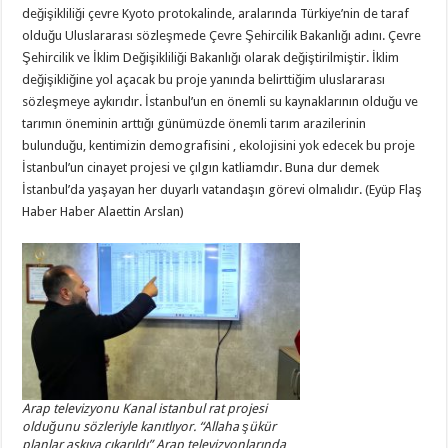
değişikliliği çevre Kyoto protokalinde, aralarında Türkiye’nin de taraf
olduğu Uluslararası sözleşmede Çevre Şehircilik Bakanlığı adını. Çevre
Şehircilik ve İklim Değişikliliği Bakanlığı olarak değiştirilmiştir. İklim
değişikliğine yol açacak bu proje yanında belirttiğim uluslararası
sözleşmeye aykırıdır. İstanbul’un en önemli su kaynaklarının olduğu ve
tarımın öneminin arttığı günümüzde önemli tarım arazilerinin
bulunduğu, kentimizin demografisini , ekolojisini yok edecek bu proje
İstanbul’un cinayet projesi ve çılgın katliamdır. Buna dur demek
İstanbul’da yaşayan her duyarlı vatandaşın görevi olmalıdır. (Eyüp Flaş
Haber Haber Alaettin Arslan)
Arap televizyonu Kanal istanbul rat projesi
olduğunu sözleriyle kanıtlıyor. “Allaha şükür
planlar askıya çıkarıldı” Arap televizyonlarında