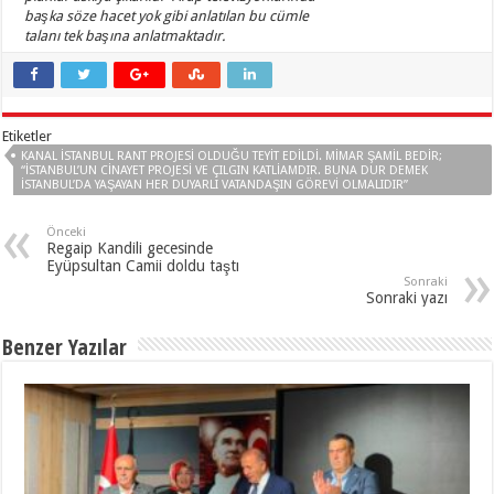
başka söze hacet yok gibi anlatılan bu cümle
talanı tek başına anlatmaktadır.
Etiketler
KANAL İSTANBUL RANT PROJESI OLDUĞU TEYIT EDILDI. MIMAR ŞAMIL BEDİR;
“İSTANBUL’UN CINAYET PROJESI VE ÇILGIN KATLIAMDIR. BUNA DUR DEMEK
İSTANBUL’DA YAŞAYAN HER DUYARLI VATANDAŞIN GÖREVI OLMALIDIR”
Önceki
Regaip Kandili gecesinde
Eyüpsultan Camii doldu taştı
Sonraki
Sonraki yazı
Benzer Yazılar