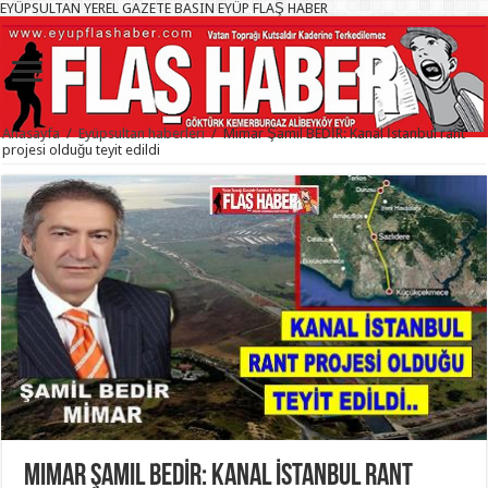
EYÜPSULTAN YEREL GAZETE BASIN EYÜP FLAŞ HABER
Anasayfa
/
Eyüpsultan haberleri
/
Mimar Şamil BEDİR: Kanal İstanbul rant
projesi olduğu teyit edildi
Mimar Şamil BEDİR: Kanal İstanbul rant