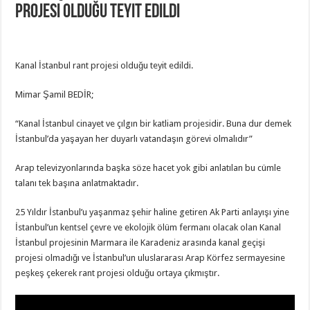
projesi olduğu teyit edildi
Kanal İstanbul rant projesi olduğu teyit edildi.
Mimar Şamil BEDİR;
“Kanal İstanbul cinayet ve çılgın bir katliam projesidir. Buna dur demek
İstanbul’da yaşayan her duyarlı vatandaşın görevi olmalıdır”
Arap televizyonlarında başka söze hacet yok gibi anlatılan bu cümle
talanı tek başına anlatmaktadır.
25 Yıldır İstanbul’u yaşanmaz şehir haline getiren Ak Parti anlayışı yine
İstanbul’un kentsel çevre ve ekolojik ölüm fermanı olacak olan Kanal
İstanbul projesinin Marmara ile Karadeniz arasında kanal geçişi
projesi olmadığı ve İstanbul’un uluslararası Arap Körfez sermayesine
peşkeş çekerek rant projesi olduğu ortaya çıkmıştır.