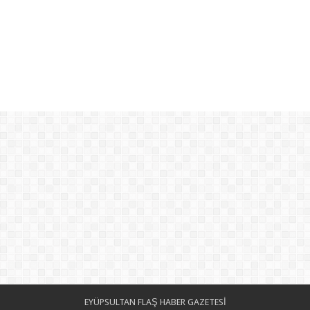
EYÜPSULTAN FLAŞ HABER GAZETESİ