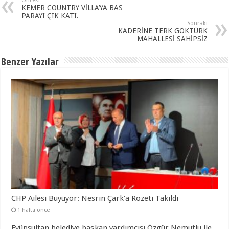
Önceki
KEMER COUNTRY VİLLA’YA BAS
PARAYI ÇIK KATI.
Sonraki
KADERİNE TERK GÖKTÜRK
MAHALLESİ SAHİPSİZ
Benzer Yazılar
CHP Ailesi Büyüyor: Nesrin Çark’a Rozeti Takıldı
1 hafta önce
Eyüpsultan belediye başkan yardımcısı Özgür Nemutlu ile