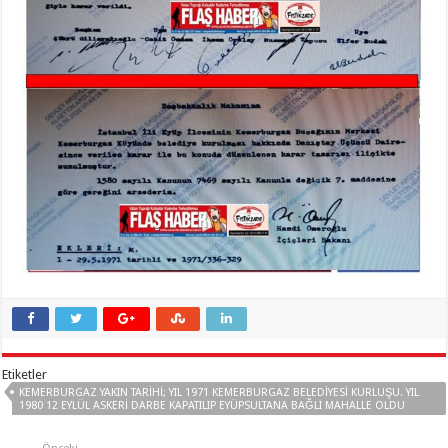
Etiketler
KEMERBURGAZ YAKIN TARIHI; YIL 1971 KEMERBURGAZ BELEDIYESI KURLUŞU. YIL
1980 12 EYLÜL ASKERI DARBE KAPATILIP EYÜPSULTANA BAĞLI MAHALLE OLDU