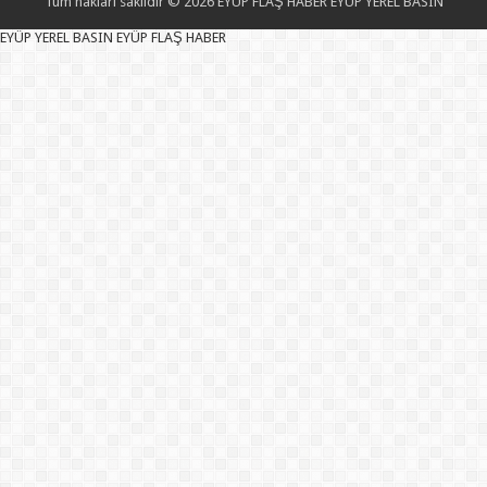
Tüm hakları saklıdır © 2026 EYÜP FLAŞ HABER EYÜP YEREL BASIN
EYÜP YEREL BASIN EYÜP FLAŞ HABER