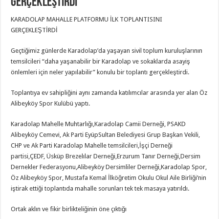
gerçekleştirdi
KARADOLAP MAHALLE PLATFORMU İLK TOPLANTISINI
GERÇEKLEŞTİRDİ
Geçtiğimiz günlerde Karadolap’da yaşayan sivil toplum kuruluşlarının
temsilcileri “daha yaşanabilir bir Karadolap ve sokaklarda asayiş
önlemleri için neler yapılabilir” konulu bir toplantı gerçekleştirdi.
Toplantıya ev sahipliğini aynı zamanda katılımcılar arasında yer alan Öz
Alibeyköy Spor Kulübü yaptı.
Karadolap Mahelle Muhtarlığı,Karadolap Camii Derneği, PSAKD
Alibeyköy Cemevi, Ak Parti EyüpSultan Belediyesi Grup Başkan Vekili,
CHP ve Ak Parti Karadolap Mahelle temsilcileri,İşçi Derneği
partisi,ÇEDF, Üsküp Brezelılar Derneği,Erzurum Tanır Derneği,Dersim
Dernekler Federasyonu,Alibeyköy Dersimliler Derneği,Karadolap Spor,
Öz Alibeyköy Spor, Mustafa Kemal İlköğretim Okulu Okul Aile Birliği’nin
iştirak ettiği toplantıda mahalle sorunları tek tek masaya yatırıldı.
Ortak aklın ve fikir birlikteliğinin öne çıktığı