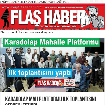
EYÜPSULTAN YEREL GAZETE BASIN EYÜP FLAŞ HABER
Anasayfa
/
Eyüpsultan haberleri
/
Alaettin Arslan Yazar
/
Karadolap Mah
Platformu İlk Toplantısını gerçekleştirdi
Karadolap Mah Platformu İlk Toplantısını