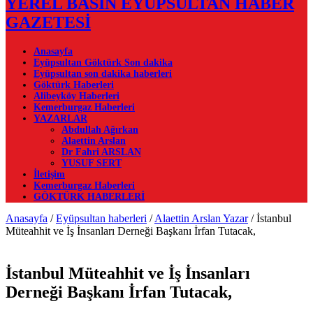
YEREL BASIN EYÜPSULTAN HABER
GAZETESİ
Anasayfa
Eyüpsultan Göktürk Son dakika
Eyüpsultan son dakika haberleri
Göktürk Haberleri
Alibeyköy Haberleri
Kemerburgaz Haberleri
YAZARLAR
Abdullah Ağırkan
Alaettin Arslan
Dr Fahri ARSLAN
YUSUF SERT
İletişim
Kemerburgaz Haberleri
GÖKTÜRK HABERLERİ
Anasayfa
/
Eyüpsultan haberleri
/
Alaettin Arslan Yazar
/
İstanbul
Müteahhit ve İş İnsanları Derneği Başkanı İrfan Tutacak,
İstanbul Müteahhit ve İş İnsanları
Derneği Başkanı İrfan Tutacak,