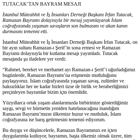
TUTACAK’TAN BAYRAM MESAJI
İstanbul Müteahhit ve İş İnsanları Derneği Başkanı İrfan Tutacak,
Ramazan Bayramı dolayısıyla bir mesaj yayımlayarak İslam
coğrafyasında yaşanan savaşların son bulmasını ve akan kanın
durmasını temenni etti.
İstanbul Müteahhit ve İş İnsanları Derneği Başkanı İrfan Tutacak, on
bir ayın sultanı Ramazan-ı Şerif’in sona ermesi ve Ramazan
Bayramı dolayısıyla bir kutlama mesajı yayımladı. Tutacak
mesajında şu ifadelere yer verdi:
“Rahmet, bereket ve merhamet ayı Ramazan-ı Şerif’i uğurladığımız
bugünlerde, Ramazan Bayramı’na erişmenin mutluluğunu
paylaşıyoruz. İslam coğrafyasında yaşanan savaş, zulümler ve
haksızlıklar her ne kadar bizleri üzse de birlik ve beraberliğimizi
perçinleyen bayramlar bizim için önemlidir.
Yüzyıllarca ortak yaşam alanlarımızda birbirimize gösterdiğimiz
saygı, sevgi ve hürmetin yeniden hatırlanacağına inandığım
Ramazan Bayramı’mızın ülkemize huzur ve mutluluk, İslam
coğrafyasına ise barış getirmesini temenni ediyorum.
Bu duygu ve düşüncelerle, Ramazan Bayramınızı en içten
duygularımla kutluyor, bayramın, başta ülkemiz olmak üzere, tüm