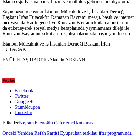
İslam coğrafyasına barış, huzur ve mutluluk getirmesini diliyorum.”
Sayın basın mensubu İstanbul Müteahhit ve İş İnsanları Derneği
Başkanı İrfan Tutacak’ın Ramazan Bayramı mesajı, basılı ve internet
medyasında Kadir gecesi ve Ramazan Bayramı kutlama postlarını
da etiketleyerek sosyal medya hesaplarında yayınlamanız dileği ile
Ramazan Bayramınızı kutlarım. Çalışmalarınızda başarışlar dilerim.
İstanbul Müteahhit ve İş İnsanları Derneği Başkanı İrfan
TUTACAK
EYÜP FLAŞ HABER /Alaettin ARSLAN
Paylaş
Facebook
Twitter
Google +
Stumbleupon
LinkedIn
Etiketler
Bayram
bilenoğlu
Cafer
emel
kutlaması
Önceki
Yeniden Refah Partisi Eyüpsultan teşkilatı iftar programında