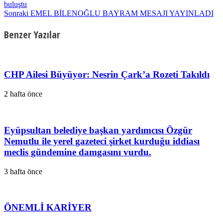
buluştu
Sonraki
EMEL BİLENOĞLU BAYRAM MESAJI YAYINLADI
Benzer Yazılar
CHP Ailesi Büyüyor: Nesrin Çark’a Rozeti Takıldı
2 hafta önce
Eyüpsultan belediye başkan yardımcısı Özgür
Nemutlu ile yerel gazeteci şirket kurduğu iddiası
meclis gündemine damgasını vurdu.
3 hafta önce
ÖNEMLİ KARİYER