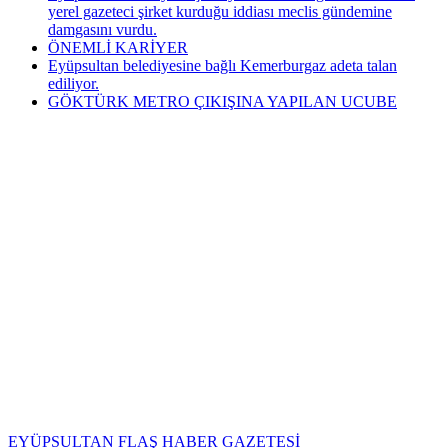
yerel gazeteci şirket kurduğu iddiası meclis gündemine
damgasını vurdu.
ÖNEMLİ KARİYER
Eyüpsultan belediyesine bağlı Kemerburgaz adeta talan
ediliyor.
GÖKTÜRK METRO ÇIKIŞINA YAPILAN UCUBE
EYÜPSULTAN FLAŞ HABER GAZETESİ