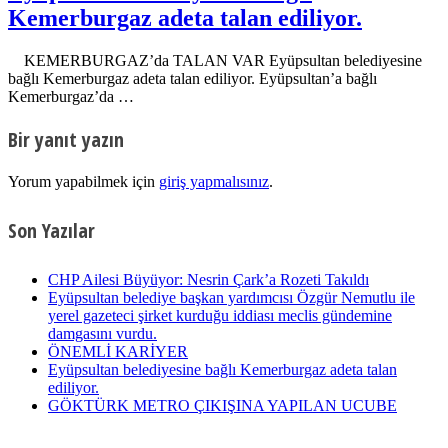
Kemerburgaz adeta talan ediliyor.
KEMERBURGAZ’da TALAN VAR Eyüpsultan belediyesine
bağlı Kemerburgaz adeta talan ediliyor. Eyüpsultan’a bağlı
Kemerburgaz’da …
Bir yanıt yazın
Yorum yapabilmek için
giriş yapmalısınız
.
Son Yazılar
CHP Ailesi Büyüyor: Nesrin Çark’a Rozeti Takıldı
Eyüpsultan belediye başkan yardımcısı Özgür Nemutlu ile
yerel gazeteci şirket kurduğu iddiası meclis gündemine
damgasını vurdu.
ÖNEMLİ KARİYER
Eyüpsultan belediyesine bağlı Kemerburgaz adeta talan
ediliyor.
GÖKTÜRK METRO ÇIKIŞINA YAPILAN UCUBE