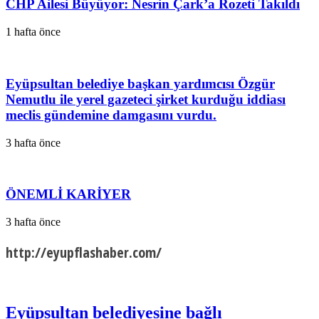
CHP Ailesi Büyüyor: Nesrin Çark’a Rozeti Takıldı
1 hafta önce
Eyüpsultan belediye başkan yardımcısı Özgür
Nemutlu ile yerel gazeteci şirket kurduğu iddiası
meclis gündemine damgasını vurdu.
3 hafta önce
ÖNEMLİ KARİYER
3 hafta önce
http://eyupflashaber.com/
Eyüpsultan belediyesine bağlı