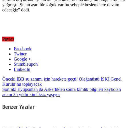
yağmıştı. Şu an aşırı bir soğuk var bu sebeple beslemelere devam
edeceğiz” dedi.
Paylaş
Facebook
Twitter
Google +
Stumbleupon
LinkedIn
Önceki
İBB su zammı için harekete geçti! Olağanüstü İSKİ Genel
Kurulu’nu toplayacak
Sonraki
Eyüpsultan da Askerlikten sonra kimlik bilgileri kaybolan
adam 35 yıldır kimliksiz yaşıyor
Benzer Yazılar