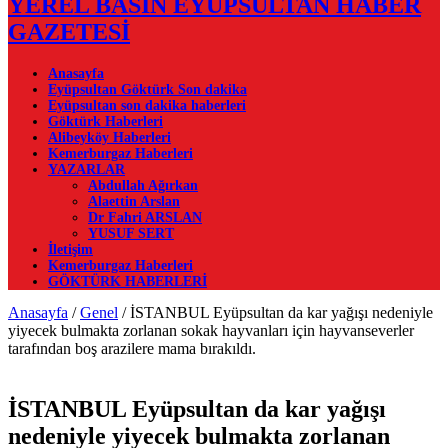
YEREL BASIN EYÜPSULTAN HABER
GAZETESİ
Anasayfa
Eyüpsultan Göktürk Son dakika
Eyüpsultan son dakika haberleri
Göktürk Haberleri
Alibeyköy Haberleri
Kemerburgaz Haberleri
YAZARLAR
Abdullah Ağırkan
Alaettin Arslan
Dr Fahri ARSLAN
YUSUF SERT
İletişim
Kemerburgaz Haberleri
GÖKTÜRK HABERLERİ
Anasayfa
/
Genel
/
İSTANBUL Eyüpsultan da kar yağışı nedeniyle
yiyecek bulmakta zorlanan sokak hayvanları için hayvanseverler
tarafından boş arazilere mama bırakıldı.
İSTANBUL Eyüpsultan da kar yağışı
nedeniyle yiyecek bulmakta zorlanan