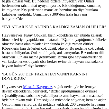
başka kimsesi yok. Bu nedenle bizlere ihtiyaçları var. Onları
beslemeden rahat rahat uyuyamıyoruz. Biz olduğumuz zaman aç
kalmıyorlar. Kış şartlarında mamaları bozulmasın diye buralara
kulübeler yaptırdık. Ormanlarda 300’den fazla hayvana
bakıyoruz”dedi.
“EVLATLAR KAR ALTINDA KALDIĞI ZAMAN ÖLÜRLER”
Hayvansever Tugay Obukan, kışın köpeklerin kar altında kalarak
ölmemeleri için yaptıklarını anlatarak, “Eğer bu yaptığımız kulübeler
olmazsa hasta olan evlatlar kar altında kaldığı zaman ölürler.
Köpeklerin kan değerleri çok düşük oluyor. Bu nedenle çok çabuk
hasta olabiliyorlar. Onların dili yok, anlatamıyorlar. Biz onların dili
oluyoruz. Onlara mama getiriyoruz. Bizim gibi hayvanseverler de
var keşke herkes duyarlı olsa herkes evine bir hayvan alsa sokakta
hayvan kalmaz” diye konuştu.
‘BUGÜN 200’DEN FAZLA HAYVANIN KARNINI
DOYURDUK’
Hayvansever
Mustafa Kaygusuz
, soğuk nedeniyle beslemeye
devam edeceklerini belirterek, “Bizler üşüdüğümüzde evimize
sığınabiliyoruz, sobamızı yakabiliyoruz ama hayvanların maalesef
öyle bir imkanı yok. Hem soğukla mücadele ediyorlar, hem de açlar.
Gelip mama veriyoruz, iki noktada yaklaşık 200 üzerinde hayvanın
karnını doyurduk. Şu an kar yok ama sabaha karşı bu bölgelerde kar