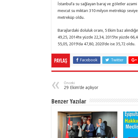
İstanbul’a su sağlayan baraj ve göletler azam
mevcut su miktarı 310 milyon metreküp seviyes
metreküp oldu.
Barajlardaki doluluk oranı, 5 Ekim baz alındı
49,25, 2014’te yüzde 22,34, 2015’te yüzde 66,
55,05, 2019’da 47,80, 2020’de ise 35,72 oldu.
Facebook
Twitter
Paylaş
Önceki
29 Ekim’de açılıyor
Benzer Yazılar