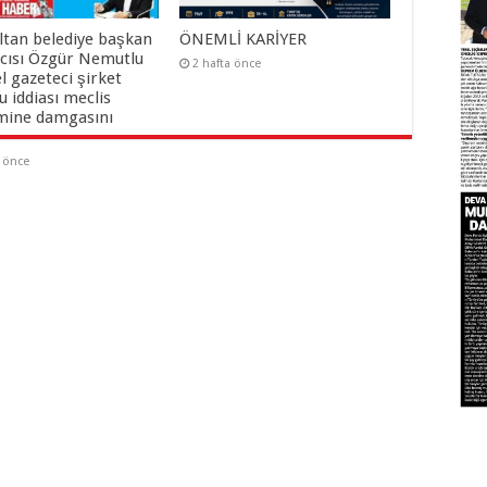
ltan belediye başkan
ÖNEMLİ KARİYER
cısı Özgür Nemutlu
2 hafta önce
el gazeteci şirket
 iddiası meclis
ine damgasını
a önce