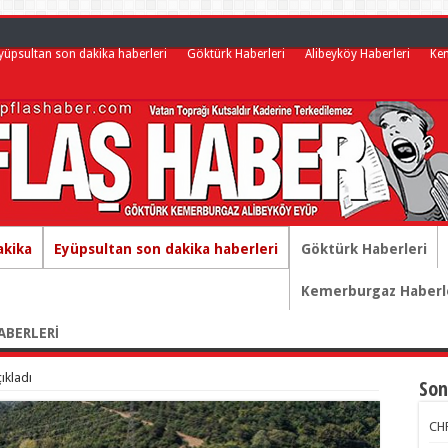
yüpsultan son dakika haberleri
Göktürk Haberleri
Alibeyköy Haberleri
Ke
akika
Eyüpsultan son dakika haberleri
Göktürk Haberleri
Kemerburgaz Haberl
ABERLERİ
çıkladı
Son
CHP