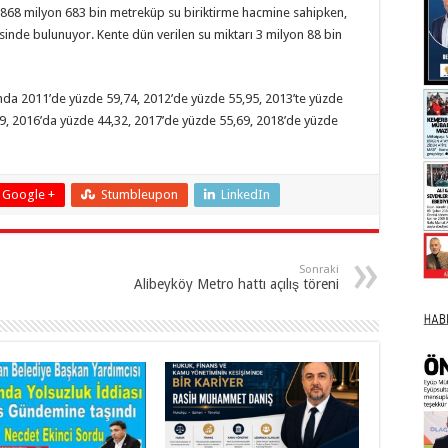
i 868 milyon 683 bin metreküp su biriktirme hacmine sahipken,
inde bulunuyor. Kente dün verilen su miktarı 3 milyon 88 bin
ğında 2011’de yüzde 59,74, 2012’de yüzde 55,95, 2013’te yüzde
49, 2016’da yüzde 44,32, 2017’de yüzde 55,69, 2018’de yüzde
Google +
Stumbleupon
LinkedIn
Sonraki
Alibeyköy Metro hattı açılış töreni