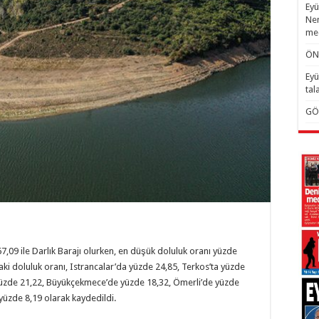
Eyü
Nem
mec
ÖN
Eyü
tal
GÖ
7,09 ile Darlık Barajı olurken, en düşük doluluk oranı yüzde
aki doluluk oranı, Istrancalar’da yüzde 24,85, Terkos’ta yüzde
 yüzde 21,22, Büyükçekmece’de yüzde 18,32, Ömerli’de yüzde
yüzde 8,19 olarak kaydedildi.