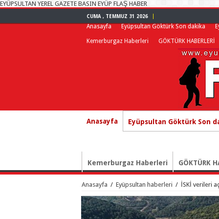
EYÜPSULTAN YEREL GAZETE BASIN EYÜP FLAŞ HABER
CUMA , TEMMUZ 31 2026
Anasayfa
Eyüpsultan Göktürk Son dakika
E
Kemerburgaz Haberleri
GÖKTÜRK HABERLERİ
Anasayfa
Eyüpsultan Göktürk Son d
Kemerburgaz Haberleri
GÖKTÜRK H
Anasayfa
/
Eyüpsultan haberleri
/
İSKİ verileri a