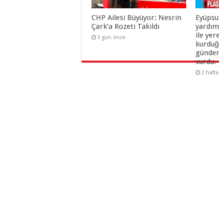
CHP Ailesi Büyüyor: Nesrin
Eyüpsu
Çark’a Rozeti Takıldı
yardım
ile yer
3 gün önce
kurduğu
gündem
vurdu.
2 haft