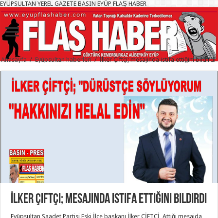
EYÜPSULTAN YEREL GAZETE BASIN EYÜP FLAŞ HABER
Anasayfa
/
Eyüpsultan haberleri
/
İlker Çiftçi; mesajında istifa ettiğini bildirdi
İlker Çiftçi; mesajında istifa ettiğini bildirdi
Eyüpsultan Saadet Partisi Eski İlçe başkanı İlker ÇİFTÇİ, Attığı mesajda,