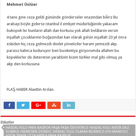
Mehmet Ünlüer
4 tane gine ceza geldi gününde gönderseler enazından biĺiriz Bu
arabayı böyle giderse istanbul il emliyet müdürlüğünde yakacam
bukopek ler bunların allah dan korkusu yok allah belâlarını versin
inşallah çocuklarının boğazından kan olarak gelsin inşallah 20 yıl önce
eskiden hiç ceza gelmezdi devlet yöneticiler haram yemezdi akp
parasız kalınca kuduruyor ben busıkıntiya giriyorumda allahım bu
köpeklerler de deteretsin yarabbim bizim türkler mal gibi olmuş ya
akp den korkusuna
FLAŞ HABER Alaettin Arslan.
Etiketler
HASDAL YOLU PARA BASIYOR PAŞA PAŞA ÖDÜYORUZ HASDAL YOLU ADETA DELİ
DUMRUL HİKAYESİNE DÖNDÜ. HASDAL YOLU OLARAK BILINEN D-010 KARAYOLU
ADETA TRAFIK CEZALARIYLA PARA BASIYOR.