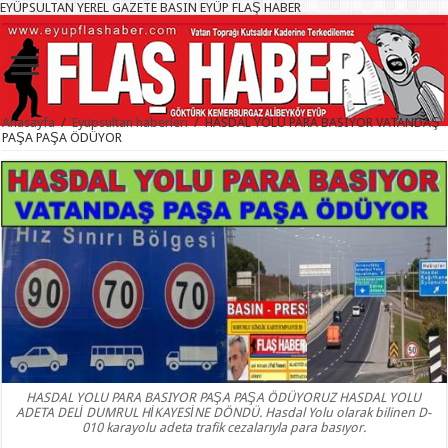
EYÜPSULTAN YEREL GAZETE BASIN EYÜP FLAŞ HABER
Anasayfa
/
Eyüpsultan haberleri
/
HASDAL YOLU PARA BASIYOR VATANDAŞ
PAŞA PAŞA ÖDÜYOR
HASDAL YOLU PARA BASIYOR PAŞA PAŞA ÖDÜYORUZ HASDAL YOLU
ADETA DELİ DUMRUL HİKAYESİNE DÖNDÜ. Hasdal Yolu olarak bilinen D-
010 karayolu adeta trafik cezalarıyla para basıyor.