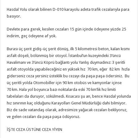
Hasdal Yolu olarak bilinen D-010 karayolu adeta trafik cezalarıyla para
basıyor.
Devlete para gerek, kesilen cezaları 15 gün içinde ödeyene yüzde 25
indirim, geç ödeyene af yok.
Burası üç şerit gidiş-üç şerit dönüş, ilk 5 kilometresi beton, kalan kısmı
asfalt döşeli, bölünmüş bir otoyol. İstanbul’un kuzeyindeki 3’üncü
Havalimanı ve 3’üncü Köprü bağlantı yolu Yanlış duymadınız: 3 şeritli
asfalt otoyolda yapabileceğiniz en yüksek hız 70 km, eğer 82 km hızla
giderseniz ceza yersiniz üsteklik bu cezayı da paşa paşa ödersiniz. Bu
üç şeritli yolda Otomobiller için 90 km otobüs ve kamyonlar içinse
70 km. Hala yol boyunca bazı noktalarda eski 70 km’lik hız limiti
tabelaları da duruyor, sökülmedi. Kısacası şu an, bence Hasdal yolunda
hız sınırının kaç olduğunu Karayolları Genel Müdürlüğü dahi bilmiyor.
Biz de sade vatandaş olarak, adresimize yağacak cezaları bekliyoruz,
ve gelen cezaları da paşa paşa ödüyoruz.
İŞTE CEZA ÜSTÜNE CEZA YİYEN