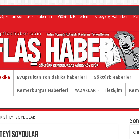
yüpsultan son dakika haberleri
Göktürk Haberleri
Alibeyköy Haberleri
Ke
akika
Eyüpsultan son dakika haberleri
Göktürk Haberleri
Kemerburgaz Haberleri
YAZARLAR
İletişim
Keme
K SİTEYİ SOYDULAR
Son
CHP
İTEYİ SOYDULAR