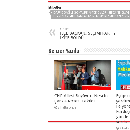
Etiketler
EYÜP’E BAĞLI GÖKTÜRK AYTEK EVLERI SITESINE GÜ
HIRSIZLAR YINE AYNI GÜVENLIK NOKTASINDAN ÇIKIP 
Önceki
İLÇE BAŞKANI SEÇİMİ PARTİYİ
İKİYE BÖLDÜ
Benzer Yazılar
CHP Ailesi Büyüyor: Nesrin
Eyüpsu
Çark’a Rozeti Takıldı
yardım
ile yer
2 hafta önce
kurduğu
gündem
vurdu.
3 haft