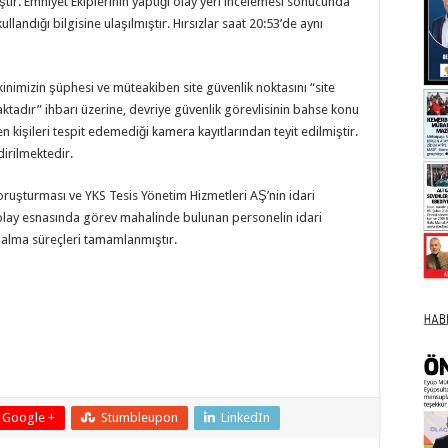
r. Emniyet Ekiplerinin yaptığı olay yeri incelemesi sonucunda
ullandığı bilgisine ulaşılmıştır. Hırsızlar saat 20:53’de aynı
akinimizin şüphesi ve müteakiben site güvenlik noktasını “site
ktadır” ihbarı üzerine, devriye güvenlik görevlisinin bahse konu
n kişileri tespit edemediği kamera kayıtlarından teyit edilmiştir.
irilmektedir.
soruşturması ve YKS Tesis Yönetim Hizmetleri AŞ’nin idari
lay esnasında görev mahalinde bulunan personelin idari
e alma süreçleri tamamlanmıştır.
Google +
Stumbleupon
LinkedIn