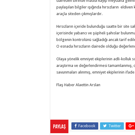
daireden birinde maddi kayıp meydana gelmişti
paylaşılan bilgiler ışığında hırsızların eldiven k
araçla siteden çıkmışlardır.
Hırsızların içeride bulunduğu saatte bir site s
içerisinde yabancı ve şüpheli şahıslar bulunma
bölgenin kontrolünü sağladığı ancak tarif edile
O esnada hırsızların dairede olduğu değerlend
Olaya yönelik emniyet ekiplerinin adli-kolluk 
araştırma ve değerlendirmesi tamamlanmış, o
savunmaları alınmış, emniyet ekiplerinin ifad
Flaş Haber Alaettin Arslan
Facebook
Twitter
Paylaş