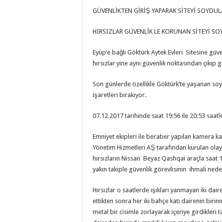
GÜVENLİKTEN GİRİŞ YAPARAK SİTEYİ SOYDUL
HIRSIZLAR GÜVENLİK LE KORUNAN SİTEYİ S
Eyüp’e bağlı Göktürk Aytek Evleri Sitesine güv
hırsızlar yine aynı güvenlik noktasından çıkıp git
Son günlerde özellikle Göktürk’te yaşanan soy
işaretleri bırakıyor.
07.12.2017 tarihinde saat 19:56 ile 20:53 saatle
Emniyet ekipleri ile beraber yapılan kamera kayı
Yönetim Hizmetleri AŞ tarafından kurulan olay
hırsızların Nissan Beyaz Qashqai araçla saat 19:
yakın takiple güvenlik görevlisinin ihmali nedeni
Hırsızlar o saatlerde ışıkları yanmayan iki daire
ettikten sonra her iki bahçe katı dairenin birin
metal bir cisimle zorlayarak içeriye girdikleri t