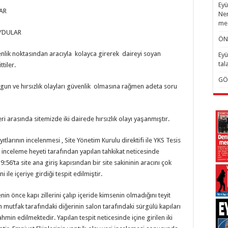
Eyü
AR
Nem
mec
OYDULAR
ÖN
enlik noktasından aracıyla kolayca girerek daireyi soyan
Eyü
tal
tiler.
GÖ
gun ve hırsızlık olayları güvenlik olmasına rağmen adeta soru
ri arasında sitemizde iki dairede hırsızlık olayı yaşanmıştır.
tlarının incelenmesi , Site Yönetim Kurulu direktifi ile YKS Tesis
 inceleme heyeti tarafından yapılan tahkikat neticesinde
56’ta site ana giriş kapısından bir site sakininin aracını çok
 ile içeriye girdiği tespit edilmiştir.
nin önce kapı zillerini çalıp içeride kimsenin olmadığını teyit
in mutfak tarafındaki diğerinin salon tarafındaki sürgülü kapıları
ahmin edilmektedir. Yapılan tespit neticesinde içine girilen iki