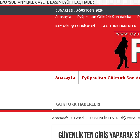
EYÜPSULTAN YEREL GAZETE BASIN EYÜP FLAŞ HABER
CUMARTESI , AĞUSTOS 8 2026
Anasayfa
Eyüpsultan Göktürk Son dakika
E
Kemerburgaz Haberleri
GÖKTÜRK HABERLERİ
Anasayfa
Eyüpsultan Göktürk Son d
GÖKTÜRK HABERLERİ
Anasayfa
/
Genel
/
GÜVENLİKTEN GİRİŞ YAPARA
GÜVENLİKTEN GİRİŞ YAPARAK S