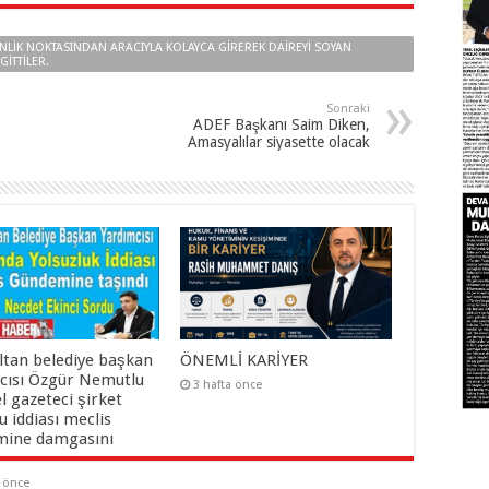
VENLIK NOKTASINDAN ARACIYLA KOLAYCA GIREREK DAIREYI SOYAN
GITTILER.
Sonraki
ADEF Başkanı Saim Diken,
Amasyalılar siyasette olacak
ltan belediye başkan
ÖNEMLİ KARİYER
cısı Özgür Nemutlu
3 hafta önce
el gazeteci şirket
 iddiası meclis
ine damgasını
a önce