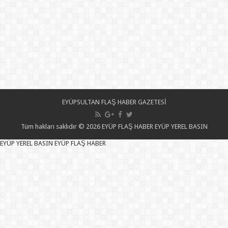
EYÜPSULTAN FLAŞ HABER GAZETESİ
Tüm hakları saklıdır © 2026 EYÜP FLAŞ HABER EYÜP YEREL BASIN
EYÜP YEREL BASIN EYÜP FLAŞ HABER