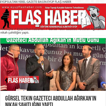
EYÜPSULTAN YEREL GAZETE BASIN EYÜP FLAŞ HABER
Anasayfa
/
Eyüpsultan haberleri
/
Gürsel Tekin Gazeteci Abdullah Ağırkan’ın
nikah şahitliğini yaptı.
Gürsel Tekin Gazeteci Abdullah Ağırkan’ın
nikah şahitliğini yaptı.