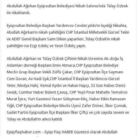
Abdullah Ağırkan Eyüpsultan Belediyesi Nikah Salonu’nda Tülay Özbek
ile nikahlandı.
Eyüpsultan Belediye Başkan Yardımcısı Cevdet yıldız’ın kıydığı Nikahta,
Abullah Ağırkan’ın nikah şahitliğini CHP İstanbul Milletvekili Gürsel Tekin
ve ADEF Genel Başkanı Saim Diken yaparken ,Tülay Özbek’in nikah
şahitliğini ise Ezgi özkılıç ve Yasin Özkılıç yaptı.
Abdullah Ağırkan ve Tülay Özbek Çiftinin Nikah törenine Ak-doğu İş
Adamları derneği Başkanı Emin Atmaca,CHP Eyüpsultan Belediye
Meclis Grup Başkan Vekili Zülfü Çakar, CHP Eyüpsultan İlçe Saymanı
Cem Goran, Av Hadi Işık,CHP İstanbul İl Başkan Yardımcısı Gürsel
Yeter, Medya Haliç Kemal Aydın ve Hakan Hapçı, 32 Gün Haber Deniz
Sevük, Cumhur Haber Bülent Çavuş, CHP Yeşil Pınar Mahalle Temsilcisi
Murat İyice, Yurt Gazetesi Yazarı Süleyman Kılıç, Haber Etkin Ramazan
Yiğit, CHP Eyüpsultan Belediye Meclis Üyesi Zafer Döner, İlker Çomak,
Sadet Partisi Eyüpsultan İlçe Başkanı İlker Çiftçi ve çok sayıda seveni ve
Tülay ve Abdullah’ın ailesi katıldı
Eyüpflaşhaber.com – Eyüp Flaş HABER Gazetesi olarak Abdullah