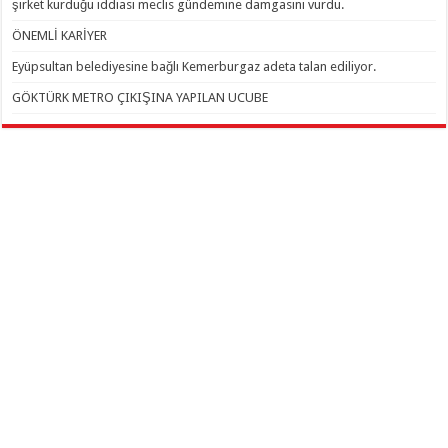
şirket kurduğu iddiası meclis gündemine damgasını vurdu.
ÖNEMLİ KARİYER
Eyüpsultan belediyesine bağlı Kemerburgaz adeta talan ediliyor.
GÖKTÜRK METRO ÇIKIŞINA YAPILAN UCUBE