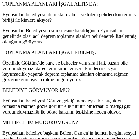
TOPLANMA ALANLARI İŞGAL ALTINDA;
Eyüpsultan belediyesinde reklam tabela ve totem gelirleri kimlerin iş
birliği ile kimlere akıyor?
Eyüpsultan Belediyesi resmi sitesine bakıldığında Eyüpsultan
genelinde olası acil deprem toplanma alanları belirlenerek listelenmiş
olduğunu görüyoruz.
TOPLANMA ALANLARI İŞGAL EDİLMİŞ.
Özellikle Göktürk’de park ve bahçeler yanı sıra Halk pazarı bile
vurdumduymaz idarecilerin kimi hemşeri, kimileri ise siyasi
kayırmacılık yaparak deprem toplanma alanları olmasına rağmen
göz göre göre işgal edildiğini görüyoruz.
BELEDİYE GÖRMÜYOR MU?
Eyüpsultan belediyesi Göreve geldiği neredeyse bir buçuk yıl
olmasına rağmen gözle görülür elle tutulur bir icraatı olmadığı gibi
vurdumduymazlığı ile bölge halkının tepkisine neden oluyor.
MİLLİEĞİTİM MÜDÜRÜMÜSÜN?
Eyüpsultan belediye başkanı Bülent Özmen’in hemen hergün sosyal
medyada eğitim camiası, spor kulüpleri, Siyasi parti mitingleri parti