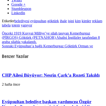
Twitter
Google +
Stumbleupon
LinkedIn
Etiketler
belediyesi
eyüpsultan
göktürk
ihale
işini
kim
kimler
reklam
tabela
totem
yapıyor
Önceki
1919 Kuvvai Milliye’ye silah taşıyan Kemerburgaz
(PİRGOS) Göktürk (PETNAHOR) Ahalisi İngilizler tarafından 8
araba silahla yakalandı.
Sonraki
Eyüpsultan’a bağlı Kemerburgaz Göktürk Orman ve
Benzer Yazılar
CHP Ailesi Büyüyor: Nesrin Çark’a Rozeti Takıldı
2 hafta önce
Eyüpsultan belediye başkan yardımcısı Özgür