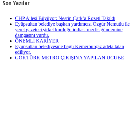
Son Yazılar
CHP Ailesi Büyüyor: Nesrin Çark’a Rozeti Takıldı
Eyüpsultan belediye başkan yardımcısı Özgür Nemutlu ile
yerel gazeteci şirket kurduğu iddiası meclis gündemine
damgasını vurdu.
ÖNEMLİ KARİYER
Eyüpsultan belediyesine bağlı Kemerburgaz adeta talan
ediliyor.
GÖKTÜRK METRO ÇIKIŞINA YAPILAN UCUBE