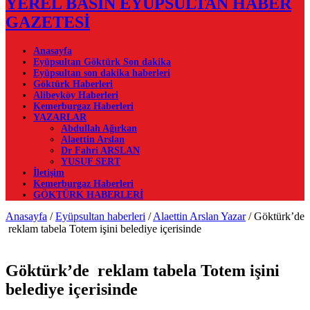
YEREL BASIN EYÜPSULTAN HABER
GAZETESİ
Anasayfa
Eyüpsultan Göktürk Son dakika
Eyüpsultan son dakika haberleri
Göktürk Haberleri
Alibeyköy Haberleri
Kemerburgaz Haberleri
YAZARLAR
Abdullah Ağırkan
Alaettin Arslan
Dr Fahri ARSLAN
YUSUF SERT
İletişim
Kemerburgaz Haberleri
GÖKTÜRK HABERLERİ
Anasayfa
/
Eyüpsultan haberleri
/
Alaettin Arslan Yazar
/
Göktürk’de
reklam tabela Totem işini belediye içerisinde
Göktürk’de reklam tabela Totem işini
belediye içerisinde