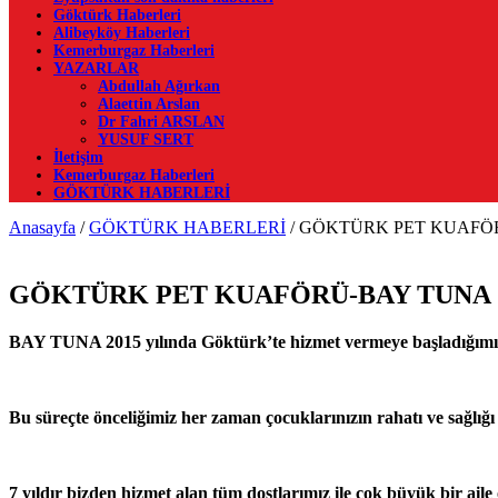
Göktürk Haberleri
Alibeyköy Haberleri
Kemerburgaz Haberleri
YAZARLAR
Abdullah Ağırkan
Alaettin Arslan
Dr Fahri ARSLAN
YUSUF SERT
İletişim
Kemerburgaz Haberleri
GÖKTÜRK HABERLERİ
Anasayfa
/
GÖKTÜRK HABERLERİ
/
GÖKTÜRK PET KUAFÖ
GÖKTÜRK PET KUAFÖRÜ-BAY TUNA
BAY TUNA 2015 yılında Göktürk’te hizmet vermeye başladığımız i
Bu süreçte önceliğimiz her zaman çocuklarınızın rahatı ve sağlığı 
7 yıldır bizden hizmet alan tüm dostlarımız ile çok büyük bir aile