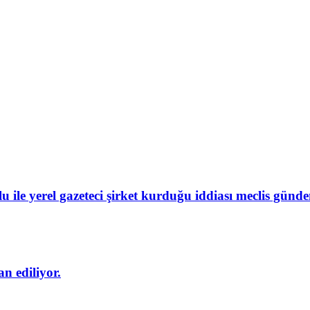
 ile yerel gazeteci şirket kurduğu iddiası meclis gün
n ediliyor.