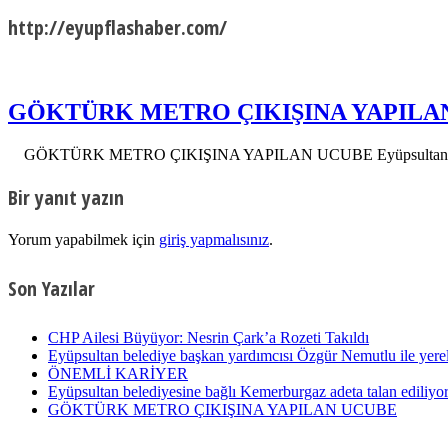
http://eyupflashaber.com/
GÖKTÜRK METRO ÇIKIŞINA YAPILA
GÖKTÜRK METRO ÇIKIŞINA YAPILAN UCUBE Eyüpsultan belediyes
Bir yanıt yazın
Yorum yapabilmek için
giriş yapmalısınız
.
Son Yazılar
CHP Ailesi Büyüyor: Nesrin Çark’a Rozeti Takıldı
Eyüpsultan belediye başkan yardımcısı Özgür Nemutlu ile yerel
ÖNEMLİ KARİYER
Eyüpsultan belediyesine bağlı Kemerburgaz adeta talan ediliyor
GÖKTÜRK METRO ÇIKIŞINA YAPILAN UCUBE