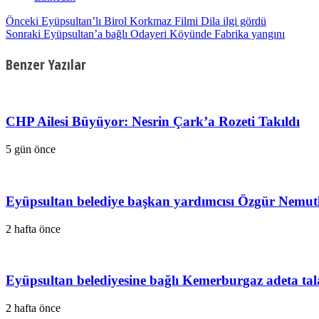
Önceki
Eyüpsultan’lı Birol Korkmaz Filmi Dila ilgi gördü
Sonraki
Eyüpsultan’a bağlı Odayeri Köyünde Fabrika yangını
Benzer Yazılar
CHP Ailesi Büyüyor: Nesrin Çark’a Rozeti Takıldı
5 gün önce
Eyüpsultan belediye başkan yardımcısı Özgür Nemutlu
2 hafta önce
Eyüpsultan belediyesine bağlı Kemerburgaz adeta tala
2 hafta önce