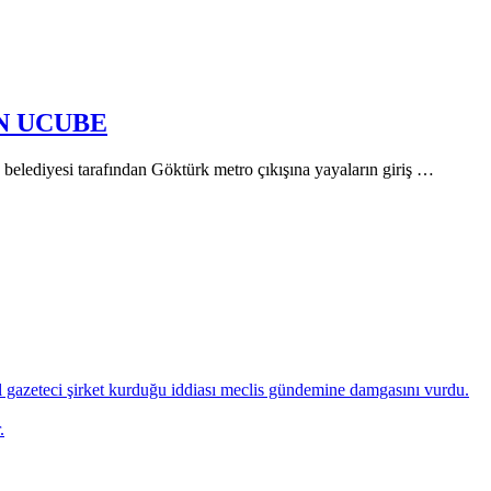
N UCUBE
i tarafından Göktürk metro çıkışına yayaların giriş …
 gazeteci şirket kurduğu iddiası meclis gündemine damgasını vurdu.
.