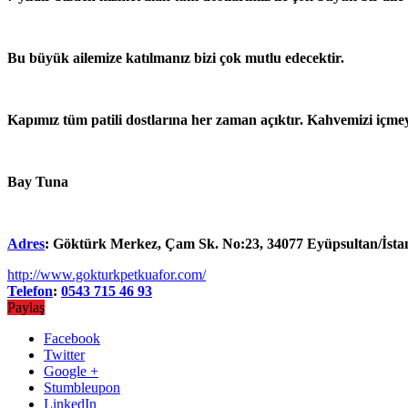
Bu büyük ailemize katılmanız bizi çok mutlu edecektir.
Kapımız tüm patili dostlarına her zaman açıktır. Kahvemizi içmey
Bay Tuna
Adres
:
Göktürk Merkez, Çam Sk. No:23, 34077 Eyüpsultan/İsta
http://www.gokturkpetkuafor.com/
Telefon
:
0543 715 46 93
Paylaş
Facebook
Twitter
Google +
Stumbleupon
LinkedIn