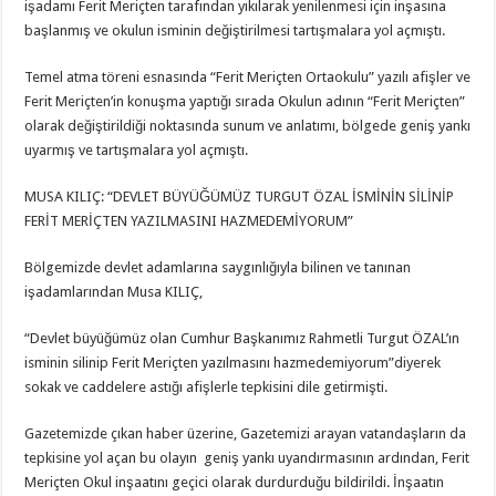
işadamı Ferit Meriçten tarafından yıkılarak yenilenmesi için inşasına
başlanmış ve okulun isminin değiştirilmesi tartışmalara yol açmıştı.
Temel atma töreni esnasında “Ferit Meriçten Ortaokulu” yazılı afişler ve
Ferit Meriçten’in konuşma yaptığı sırada Okulun adının “Ferit Meriçten”
olarak değiştirildiği noktasında sunum ve anlatımı, bölgede geniş yankı
uyarmış ve tartışmalara yol açmıştı.
MUSA KILIÇ: “DEVLET BÜYÜĞÜMÜZ TURGUT ÖZAL İSMİNİN SİLİNİP
FERİT MERİÇTEN YAZILMASINI HAZMEDEMİYORUM”
Bölgemizde devlet adamlarına saygınlığıyla bilinen ve tanınan
işadamlarından Musa KILIÇ,
“Devlet büyüğümüz olan Cumhur Başkanımız Rahmetli Turgut ÖZAL’ın
isminin silinip Ferit Meriçten yazılmasını hazmedemiyorum”diyerek
sokak ve caddelere astığı afişlerle tepkisini dile getirmişti.
Gazetemizde çıkan haber üzerine, Gazetemizi arayan vatandaşların da
tepkisine yol açan bu olayın geniş yankı uyandırmasının ardından, Ferit
Meriçten Okul inşaatını geçici olarak durdurduğu bildirildi. İnşaatın