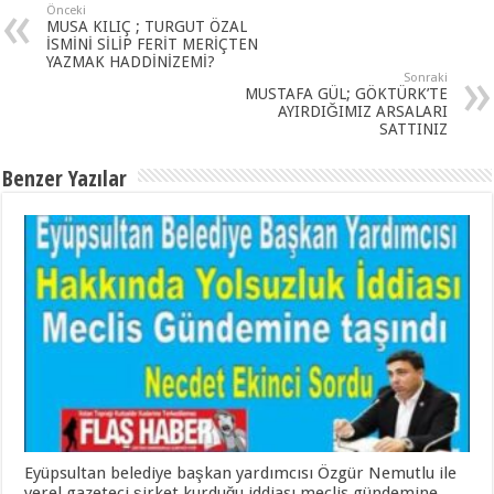
Önceki
MUSA KILIÇ ; TURGUT ÖZAL
İSMİNİ SİLİP FERİT MERİÇTEN
YAZMAK HADDİNİZEMİ?
Sonraki
MUSTAFA GÜL; GÖKTÜRK’TE
AYIRDIĞIMIZ ARSALARI
SATTINIZ
Benzer Yazılar
Eyüpsultan belediye başkan yardımcısı Özgür Nemutlu ile
yerel gazeteci şirket kurduğu iddiası meclis gündemine