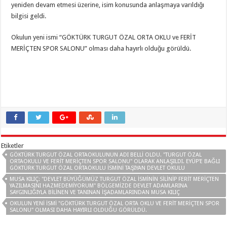
yeniden devam etmesi üzerine, isim konusunda anlaşmaya varıldığı
bilgisi geldi.
Okulun yeni ismi “GÖKTÜRK TURGUT ÖZAL ORTA OKLU ve FERİT
MERİÇTEN SPOR SALONU” olması daha hayırlı olduğu görüldü.
Etiketler
GÖKTÜRK TURGUT ÖZAL ORTAOKULUNUN ADI BELLI OLDU. "TURGUT ÖZAL
ORTAOKULU VE FERIT MERIÇTEN SPOR SALONU" OLARAK ANLAŞILDI. EYÜP'E BAĞLI
GÖKTÜRK TURGUT ÖZAL ORTAOKULU ISMINI TAŞIYAN DEVLET OKULU
MUSA KILIÇ: "DEVLET BÜYÜĞÜMÜZ TURGUT ÖZAL İSMİNİN SİLİNİP FERİT MERİÇTEN
YAZILMASINI HAZMEDEMİYORUM" BÖLGEMIZDE DEVLET ADAMLARINA
SAYGINLIĞIYLA BILINEN VE TANINAN IŞADAMLARINDAN MUSA KILIÇ
OKULUN YENI ISMI "GÖKTÜRK TURGUT ÖZAL ORTA OKLU VE FERİT MERİÇTEN SPOR
SALONU" OLMASI DAHA HAYIRLI OLDUĞU GÖRÜLDÜ.