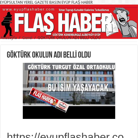
EYÜPSULTAN YEREL GAZETE BASIN EYÜP FLAŞ HABER
Anasayfa
/
Genel
/
GÖKTÜRK OKULUN ADI BELLİ OLDU
GÖKTÜRK OKULUN ADI BELLİ OLDU
https://eyupflashaber.co