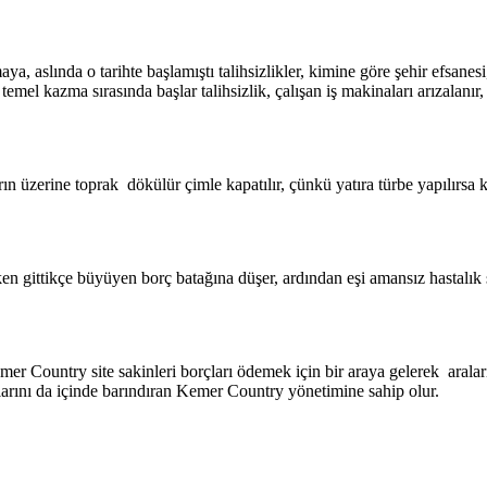
, aslında o tarihte başlamıştı talihsizlikler, kimine göre şehir efsane
emel kazma sırasında başlar talihsizlik, çalışan iş makinaları arızalanır
ın üzerine toprak dökülür çimle kapatılır, çünkü yatıra türbe yapılırsa 
ken gittikçe büyüyen borç batağına düşer, ardından eşi amansız hastal
mer Country site sakinleri borçları ödemek için bir araya gelerek aralar
larını da içinde barındıran Kemer Country yönetimine sahip olur.