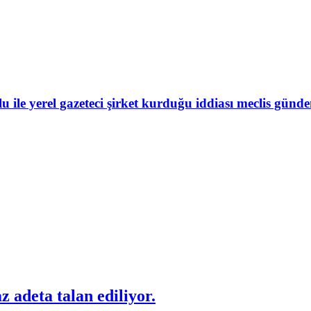
 ile yerel gazeteci şirket kurduğu iddiası meclis gün
 adeta talan ediliyor.