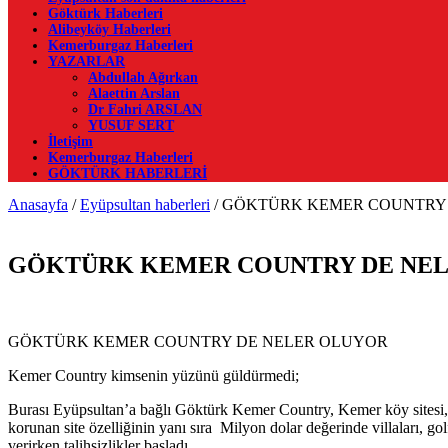
Göktürk Haberleri
Alibeyköy Haberleri
Kemerburgaz Haberleri
YAZARLAR
Abdullah Ağırkan
Alaettin Arslan
Dr Fahri ARSLAN
YUSUF SERT
İletişim
Kemerburgaz Haberleri
GÖKTÜRK HABERLERİ
Anasayfa
/
Eyüpsultan haberleri
/
GÖKTÜRK KEMER COUNTRY 
GÖKTÜRK KEMER COUNTRY DE NE
GÖKTÜRK KEMER COUNTRY DE NELER OLUYOR
Kemer Country kimsenin yüzünü güldürmedi;
Burası Eyüpsultan’a bağlı Göktürk Kemer Country, Kemer köy sitesi, E
korunan site özelliğinin yanı sıra Milyon dolar değerinde villaları, 
verirken talihsizlikler başladı.