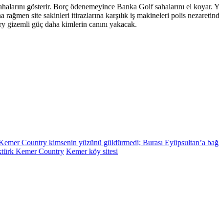
alarını gösterir. Borç ödenemeyince Banka Golf sahalarını el koyar. Yeş
 rağmen site sakinleri itirazlarına karşılık iş makineleri polis nezaretin
ry gizemli güç
daha kimlerin canını yakacak.
ry kimsenin yüzünü güldürmedi; Burası Eyüpsultan’a bağlı
öktürk Kemer Country
Kemer köy sitesi