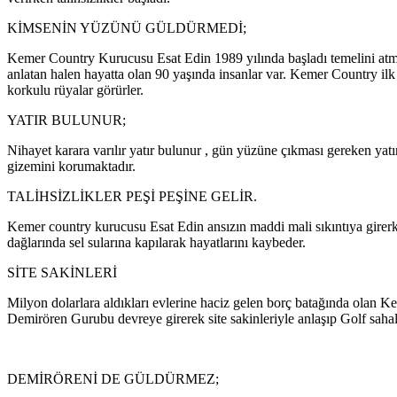
KİMSENİN YÜZÜNÜ GÜLDÜRMEDİ;
Kemer Country Kurucusu Esat Edin 1989 yılında başladı temelini atmaya
anlatan halen hayatta olan 90 yaşında insanlar var. Kemer Country ilk t
korkulu rüyalar görürler.
YATIR BULUNUR;
Nihayet karara varılır yatır bulunur , gün yüzüne çıkması gereken yatır
gizemini korumaktadır.
TALİHSİZLİKLER PEŞİ PEŞİNE GELİR.
Kemer country kurucusu Esat Edin ansızın maddi mali sıkıntıya girer
dağlarında sel sularına kapılarak hayatlarını kaybeder.
SİTE SAKİNLERİ
Milyon dolarlara aldıkları evlerine haciz gelen borç batağında olan Ke
Demirören Gurubu devreye girerek site sakinleriyle anlaşıp Golf saha
DEMİRÖRENİ DE GÜLDÜRMEZ;