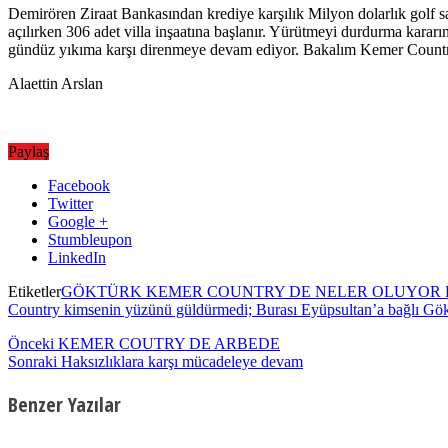
Demirören Ziraat Bankasından krediye karşılık Milyon dolarlık golf sah
açılırken 306 adet villa inşaatına başlanır. Yürütmeyi durdurma kararına
gündüz yıkıma karşı direnmeye devam ediyor. Bakalım Kemer Count
Alaettin Arslan
Paylaş
Facebook
Twitter
Google +
Stumbleupon
LinkedIn
Etiketler
GÖKTÜRK KEMER COUNTRY DE NELER OLUYOR Kemer Count
Country kimsenin yüzünü güldürmedi; Burası Eyüpsultan’a bağlı G
Önceki
KEMER COUTRY DE ARBEDE
Sonraki
Haksızlıklara karşı mücadeleye devam
Benzer Yazılar