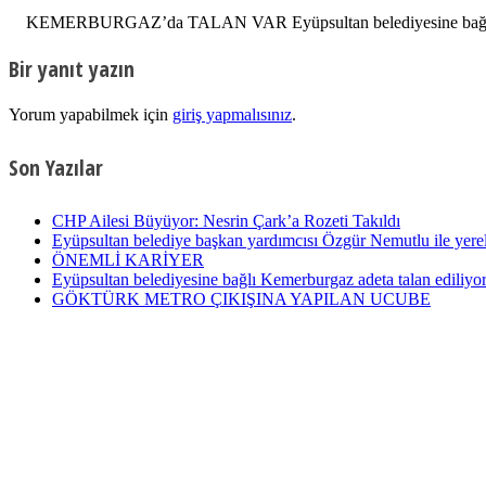
KEMERBURGAZ’da TALAN VAR Eyüpsultan belediyesine bağlı Keme
Bir yanıt yazın
Yorum yapabilmek için
giriş yapmalısınız
.
Son Yazılar
CHP Ailesi Büyüyor: Nesrin Çark’a Rozeti Takıldı
Eyüpsultan belediye başkan yardımcısı Özgür Nemutlu ile yerel
ÖNEMLİ KARİYER
Eyüpsultan belediyesine bağlı Kemerburgaz adeta talan ediliyor
GÖKTÜRK METRO ÇIKIŞINA YAPILAN UCUBE