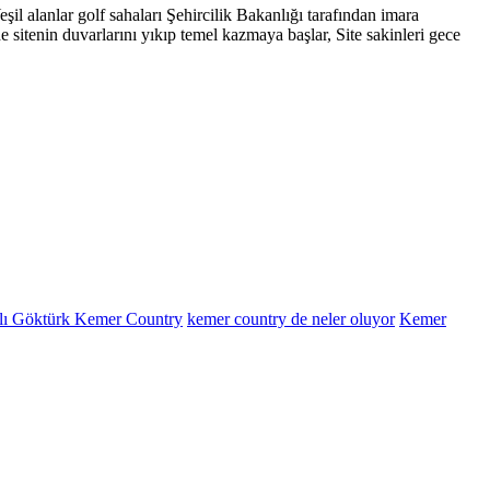
il alanlar golf sahaları Şehircilik Bakanlığı tarafından imara
de sitenin duvarlarını yıkıp temel kazmaya başlar, Site sakinleri gece
 Göktürk Kemer Country
kemer country de neler oluyor
Kemer