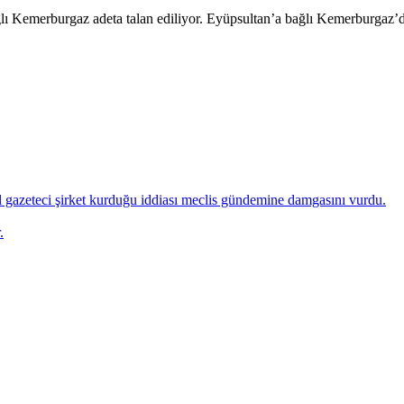
rburgaz adeta talan ediliyor. Eyüpsultan’a bağlı Kemerburgaz’
 gazeteci şirket kurduğu iddiası meclis gündemine damgasını vurdu.
.