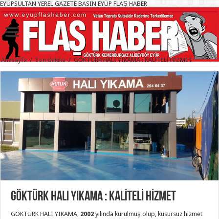
EYÜPSULTAN YEREL GAZETE BASIN EYÜP FLAŞ HABER
Anasayfa
/
Son dakika
/
GÖKTÜRK HALI YIKAMA : KALİTELİ HİZMET
GÖKTÜRK HALI YIKAMA : KALİTELİ HİZMET
GÖKTÜRK HALI YIKAMA,
2002
yılında kurulmuş olup, kusursuz hizmet