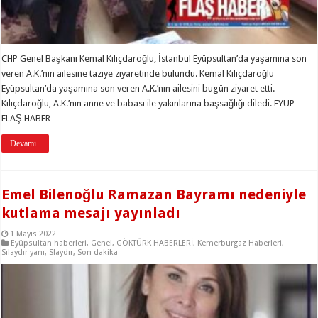
CHP Genel Başkanı Kemal Kılıçdaroğlu, İstanbul Eyüpsultan’da yaşamına son
veren A.K.’nın ailesine taziye ziyaretinde bulundu. Kemal Kılıçdaroğlu
Eyüpsultan’da yaşamına son veren A.K.’nın ailesini bugün ziyaret etti.
Kılıçdaroğlu, A.K.’nın anne ve babası ile yakınlarına başsağlığı diledi. EYÜP
FLAŞ HABER
Devamı..
Emel Bilenoğlu Ramazan Bayramı nedeniyle
kutlama mesajı yayınladı
1 Mayıs 2022
Eyüpsultan haberleri
,
Genel
,
GÖKTÜRK HABERLERİ
,
Kemerburgaz Haberleri
,
Sılaydır yanı
,
Slaydır
,
Son dakika