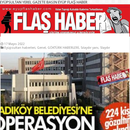
EYÜPSULTAN YEREL GAZETE BASIN EYÜP FLAŞ HABER
17 Mayıs 2022
Eyüpsultan haberleri
,
Genel
,
GÖKTÜRK HABERLERİ
,
Sılaydır yanı
,
Slaydır