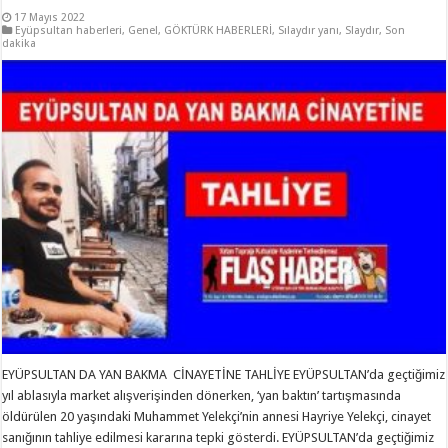
17 Mayıs 2022
Eyüpsultan haberleri
,
Genel
,
GÖKTÜRK HABERLERİ
,
Sılaydır yanı
,
Slaydır
,
Son
dakika
EYÜPSULTAN DA YAN BAKMA CİNAYETİNE TAHLİYE EYÜPSULTAN’da geçtiğimiz
yıl ablasıyla market alışverişinden dönerken, ‘yan baktın’ tartışmasında
öldürülen 20 yaşındaki Muhammet Yelekçi’nin annesi Hayriye Yelekçi, cinayet
sanığının tahliye edilmesi kararına tepki gösterdi. EYÜPSULTAN’da geçtiğimiz