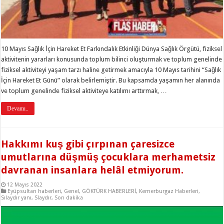
10 Mayıs Sağlık İçin Hareket Et Farkındalık Etkinliği Dünya Sağlık Örgütü, fiziksel
aktivitenin yararları konusunda toplum bilinci oluşturmak ve toplum genelinde
fiziksel aktiviteyi yaşam tarzı haline getirmek amacıyla 10 Mayıs tarihini “Sağlık
İçin Hareket Et Günü” olarak belirlemiştir. Bu kapsamda yaşamın her alanında
ve toplum genelinde fiziksel aktiviteye katılımı arttırmak, …
Devamı..
Hakkımı kuş gibi çırpınan çaresizce
umutlarına düşmüş çocuklara merhametsiz
davranan insanlara helâl etmiyorum.
12 Mayıs 2022
Eyüpsultan haberleri
,
Genel
,
GÖKTÜRK HABERLERİ
,
Kemerburgaz Haberleri
,
Sılaydır yanı
,
Slaydır
,
Son dakika