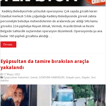
Kadıköy Belediyesi’nde yolsuzluk operasyonu: Çok sayıda gözaltı kararı
İstanbul merkezli 5 ilde çoğunluğu Kadıköy Belediyesinde görevli zabıta
personeliyle belediye mühendislerinin de aralarında yer aldığı 54’ü kamu
görevlisi 224 şüpheliye Rüşvet Almak, Vermek, Aracılık Etmek ve Resmi
Belgede Sahtecilik suçlarından operasyon düzenlendi. Operasyonda şu ana
kadar 160 şüpheli gözaltına alındığı …
Devamı..
Eyüpsultan da tamire bırakılan araçla
yakalandı
17 Mayıs 2022
Eyüpsultan haberleri
,
Genel
,
GÖKTÜRK HABERLERİ
,
Sılaydır yanı
,
Slaydır
,
Son
dakika