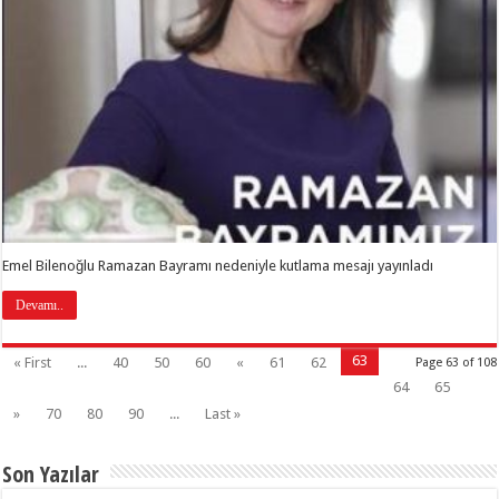
Emel Bilenoğlu Ramazan Bayramı nedeniyle kutlama mesajı yayınladı
Devamı..
63
« First
...
40
50
60
«
61
62
Page 63 of 108
64
65
»
70
80
90
...
Last »
Son Yazılar