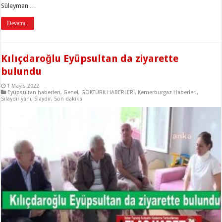
Süleyman …
Devamı..
Kılıçdaroğlu Eyüpsultan da ziyarette
bulundu
1 Mayıs 2022
Eyüpsultan haberleri
,
Genel
,
GÖKTÜRK HABERLERİ
,
Kemerburgaz Haberleri
,
Sılaydır yanı
,
Slaydır
,
Son dakika