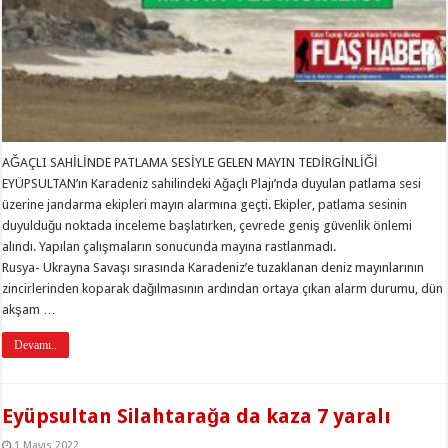
AĞAÇLI SAHİLİNDE PATLAMA SESİYLE GELEN MAYIN TEDİRGİNLİĞİ
EYÜPSULTAN’ın Karadeniz sahilindeki Ağaçlı Plajı’nda duyulan patlama sesi
üzerine jandarma ekipleri mayın alarmına geçti. Ekipler, patlama sesinin
duyulduğu noktada inceleme başlatırken, çevrede geniş güvenlik önlemi
alındı. Yapılan çalışmaların sonucunda mayına rastlanmadı.
Rusya- Ukrayna Savaşı sırasında Karadeniz’e tuzaklanan deniz mayınlarının
zincirlerinden koparak dağılmasının ardından ortaya çıkan alarm durumu, dün
akşam …
Devamı..
Eyüpsultan Silahtarağa da kaza 7 yaralı
1 Mayıs 2022