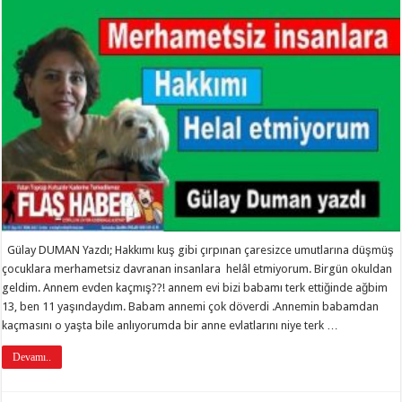
Gülay DUMAN Yazdı; Hakkımı kuş gibi çırpınan çaresizce umutlarına düşmüş
çocuklara merhametsiz davranan insanlara helâl etmiyorum. Birgün okuldan
geldim. Annem evden kaçmış??! annem evi bizi babamı terk ettiğinde ağbim
13, ben 11 yaşındaydım. Babam annemi çok döverdi .Annemin babamdan
kaçmasını o yaşta bile anlıyorumda bir anne evlatlarını niye terk …
Devamı..