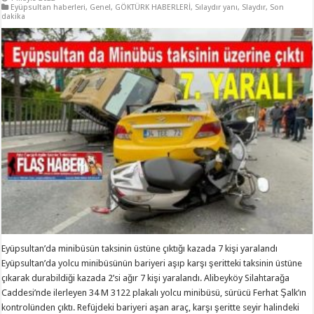
Eyüpsultan haberleri
,
Genel
,
GÖKTÜRK HABERLERİ
,
Sılaydır yanı
,
Slaydır
,
Son
dakika
Eyüpsultan’da minibüsün taksinin üstüne çıktığı kazada 7 kişi yaralandı
Eyüpsultan’da yolcu minibüsünün bariyeri aşıp karşı şeritteki taksinin üstüne
çıkarak durabildiği kazada 2’si ağır 7 kişi yaralandı. Alibeyköy Silahtarağa
Caddesi’nde ilerleyen 34 M 3122 plakalı yolcu minibüsü, sürücü Ferhat Şalk’ın
kontrolünden çıktı. Refüjdeki bariyeri aşan araç, karşı şeritte seyir halindeki