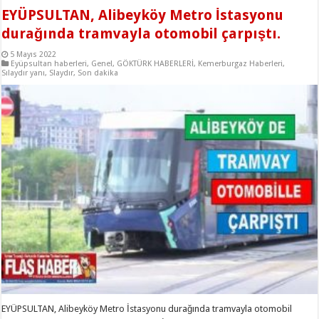
EYÜPSULTAN, Alibeyköy Metro İstasyonu
durağında tramvayla otomobil çarpıştı.
5 Mayıs 2022
Eyüpsultan haberleri
,
Genel
,
GÖKTÜRK HABERLERİ
,
Kemerburgaz Haberleri
,
Sılaydır yanı
,
Slaydır
,
Son dakika
EYÜPSULTAN, Alibeyköy Metro İstasyonu durağında tramvayla otomobil