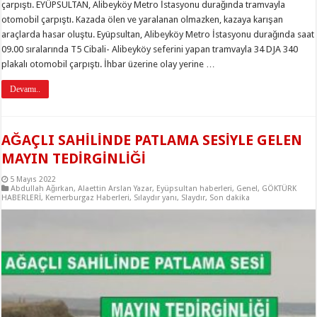
çarpıştı. EYÜPSULTAN, Alibeyköy Metro İstasyonu durağında tramvayla
otomobil çarpıştı. Kazada ölen ve yaralanan olmazken, kazaya karışan
araçlarda hasar oluştu. Eyüpsultan, Alibeyköy Metro İstasyonu durağında saat
09.00 sıralarında T5 Cibali- Alibeyköy seferini yapan tramvayla 34 DJA 340
plakalı otomobil çarpıştı. İhbar üzerine olay yerine …
Devamı..
AĞAÇLI SAHİLİNDE PATLAMA SESİYLE GELEN
MAYIN TEDİRGİNLİĞİ
5 Mayıs 2022
Abdullah Ağırkan
,
Alaettin Arslan Yazar
,
Eyüpsultan haberleri
,
Genel
,
GÖKTÜRK
HABERLERİ
,
Kemerburgaz Haberleri
,
Sılaydır yanı
,
Slaydır
,
Son dakika