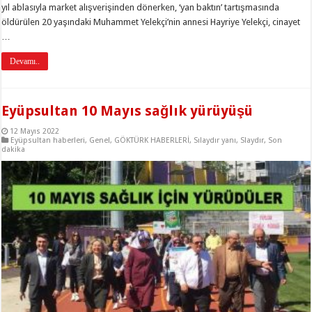
yıl ablasıyla market alışverişinden dönerken, ‘yan baktın’ tartışmasında
öldürülen 20 yaşındaki Muhammet Yelekçi’nin annesi Hayriye Yelekçi, cinayet
…
Devamı..
Eyüpsultan 10 Mayıs sağlık yürüyüşü
12 Mayıs 2022
Eyüpsultan haberleri
,
Genel
,
GÖKTÜRK HABERLERİ
,
Sılaydır yanı
,
Slaydır
,
Son
dakika