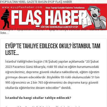
EYÜPSULTAN YEREL GAZETE BASIN EYÜP FLAŞ HABER
Anasayfa
/
Eyüpsultan haberleri
/
Eyüp’te tahliye edilecek okul? İstanbul tam
liste…
Eyüp’te tahliye edilecek okul? İstanbul tam
liste…
İstanbul Valiliği’nden bugün (18 Şubat) yapılan açıklamada “20 Şubat
2023 Pazartesi Günü itibarıyla, riskli 93 okul ve eğitim kurumumuzdaki
öğrencilerimiz, depreme güvenli okullara nakledilerek, eğitim öğretim
görmeye devam edeceklerdir. Böylelikle 93 riskli okulumuzdaki 51 bin
995 öğrencimiz ve 2 bin 765 öğretmenimiz de depreme karşı güvenli
okullarda eğitimlerine devam edecekler” denildi.
İstanbul’da hangi okullar tahliye edilecek?