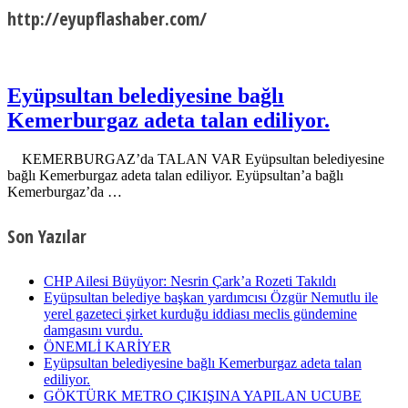
http://eyupflashaber.com/
Eyüpsultan belediyesine bağlı
Kemerburgaz adeta talan ediliyor.
KEMERBURGAZ’da TALAN VAR Eyüpsultan belediyesine
bağlı Kemerburgaz adeta talan ediliyor. Eyüpsultan’a bağlı
Kemerburgaz’da …
Son Yazılar
CHP Ailesi Büyüyor: Nesrin Çark’a Rozeti Takıldı
Eyüpsultan belediye başkan yardımcısı Özgür Nemutlu ile
yerel gazeteci şirket kurduğu iddiası meclis gündemine
damgasını vurdu.
ÖNEMLİ KARİYER
Eyüpsultan belediyesine bağlı Kemerburgaz adeta talan
ediliyor.
GÖKTÜRK METRO ÇIKIŞINA YAPILAN UCUBE