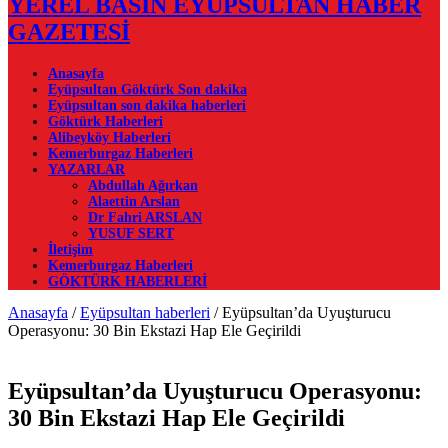
YEREL BASIN EYÜPSULTAN HABER
GAZETESİ
Anasayfa
Eyüpsultan Göktürk Son dakika
Eyüpsultan son dakika haberleri
Göktürk Haberleri
Alibeyköy Haberleri
Kemerburgaz Haberleri
YAZARLAR
Abdullah Ağırkan
Alaettin Arslan
Dr Fahri ARSLAN
YUSUF SERT
İletişim
Kemerburgaz Haberleri
GÖKTÜRK HABERLERİ
Anasayfa
/
Eyüpsultan haberleri
/
Eyüpsultan’da Uyuşturucu
Operasyonu: 30 Bin Ekstazi Hap Ele Geçirildi
Eyüpsultan’da Uyuşturucu Operasyonu:
30 Bin Ekstazi Hap Ele Geçirildi