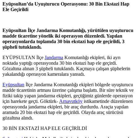
Eyüpsultan’da Uyuşturucu Operasyonu: 30 Bin Ekstazi Hap
Ele Geçirildi
Eyüpsultan İlçe Jandarma Komutanlığı, yürütülen uyuşturucu
madde ticaretine yönelik iki operasyon düzenledi. Yapılan
operasyonlarda toplamda 30 bin ekstazi hap ele geçirildi, 3
şüpheli tutuklandı.
EYÜPSULTAN İlçe
Jandarma
Komutanlığı ekipleri, iki ayrı
noktada yaptığı operasyonda 30 bin ekstazi hap ele geçirdi.
Gözaltına alınan 3 şüpheli tutuklandı. Kaçmaya çalışan şüphelerin
yakalandığı operasyon kameralara yansıdı.
Eyüpsultan
İlçe Jandarma Komutanlığı ekipleri bölgede uyuşturucu
madde ticaretinin artması üzerine çalışma başlattı. Bir süre teknik ve
fiziki takip yapan jandarma ekipleri, geçtiğimiz günlerde operasyon
için harekete geçti. Göktürk-
Arnavutköy
istikametinde düzenlenen
operasyonda jandarma ekipleri, bir araç durdurdu. Araçta yapılan
aramada 20 bin ekstazi hap ele geçirildi. Olayda araç sürücüsü
gözaltına alındı.
30 BİN EKSTAZİ HAP ELE GEÇİRİLDİ