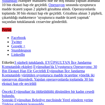
Sultangazi
Habipler Mahallesi’nde ise boş binada yapılan aramada
10 bin ekstazi hap ele geçirildi.
Operasyon
sırasında uyuşturucu
madde ticareti yapan 2 şüpheli gözaltına alındı. Operasyonlarda
toplamda 30 bin ekstazi hap ele geçirildi. Gözaltına alınan 3 şüpheli,
çıkartıldığı mahkemece ‘uyuşturucu madde ticareti yapmak’
suçundan tutuklanarak cezaevine gönderildi.
Paylaş
Facebook
Twitter
Google +
Stumbleupon
LinkedIn
Etiketler
3 şüpheli tutuklandı. EYÜPSULTAN İlçe Jandarma
Komutanlığı ekipleri
Eyüpsultan'da Uyuşturucu Operasyonu: 30
Bin Ekstazi Hap Ele Geçirildi Eyüpsultan İlçe Jandarma
Komutanlığı
yürütülen uyuşturucu madde ticaretine yönelik iki
operasyon düzenledi. Yapılan operasyonlarda toplamda 30 bin
ekstazi hap ele geçirildi
Önceki
Eyüpsultan’da öldürüldüğü düşünülen bir kadın cesedi
bulundu.
Sonraki
Eyüpsultan Belediye meclisinde Yerel gündem yerine
Türkiye gündemi konuşuldu.