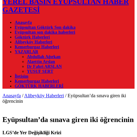
YEREL BASIN EYÜPSULTAN HABER
GAZETESİ
Anasayfa
Eyüpsultan Göktürk Son dakika
Eyüpsultan son dakika haberleri
Göktürk Haberleri
Alibeyköy Haberleri
Kemerburgaz Haberleri
YAZARLAR
Abdullah Ağırkan
Alaettin Arslan
Dr Fahri ARSLAN
YUSUF SERT
İletişim
Kemerburgaz Haberleri
GÖKTÜRK HABERLERİ
Anasayfa
/
Alibeyköy Haberleri
/
Eyüpsultan’da sınava giren iki
öğrencinin
Eyüpsultan’da sınava giren iki öğrencinin
LGS’de Yer Değişikliği Krizi