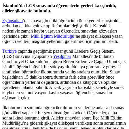
İstanbul’da LGS sınavında öğrencilerin yerleri karıştırıldı,
aileler şikayette bulundu.
Eyüpsultan
‘da sınava giren iki öğrencinin önce yerleri karıştırıldı,
ardından da kitapçık ve optik formları değiştirildi. Karışıklık
nedeniyle zaman kaybı yaşayan öğrenciler, sınavdan gözyaşları
içerisinde çıktı.
Milli Eğitim Müdürlüğü
‘ne şikayet dilekçesi yazan
öğrenci velileri, mağduriyetlerinin giderilmesi için yardım istedi.
Türkiye
çapında geçtiğimiz pazar günü Liselere Geçiş Sistemi
(LGS) sınavına Eyüpsultan
Yeşilpınar
Mahallesi’nde bulunan
Cumhuriyet Ortaokulu’nda giren Beren Erdem ve Çağan Umut Çak
isimli 2 öğrenci büyük bir şok yaşadı. İddiaya göre sınav görevlisi
tarafından öğrenciler ilk oturumda yanlış sıralara oturtuldu. Sınav
başladıktan 15 dakika sonra durumu fark eden görevliler önce
öğrencilerin yerlerini değiştirdi, ardından da kitapçık ve optikte
işaretlenen alanlar silindi. Ancak yaşanan karışıklık sebebiyle sürek
kaybeden ve motivasyon kaybı yaşayan öğrenciler, sınavdan
ağlayarak çıktı.
İlk oturumun sonunda öğrenciler durumu velilerine anlatsa da sınav
görevlileri yapacak bir şey olmadığını söyledi. Öğrenciler, daha
sonra ikinci oturuma girdi. Aileler sınavdan sonra İlçe Milli Eğitim
Müdürlüğü’ne giderek şikayet dilekçesi verdikten sonra sorunlarının
çözülmesi için CİMER’e de başvuru yaptı. Mağdur olduklarını dile