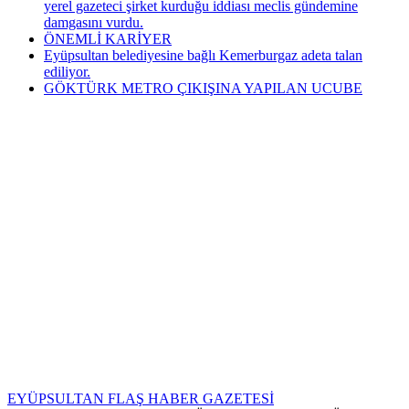
yerel gazeteci şirket kurduğu iddiası meclis gündemine
damgasını vurdu.
ÖNEMLİ KARİYER
Eyüpsultan belediyesine bağlı Kemerburgaz adeta talan
ediliyor.
GÖKTÜRK METRO ÇIKIŞINA YAPILAN UCUBE
EYÜPSULTAN FLAŞ HABER GAZETESİ