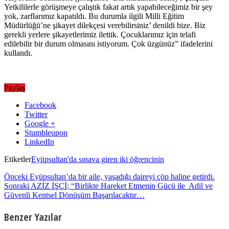
Yetkililerle görüşmeye çalıştık fakat artık yapabileceğimiz bir şey
yok, zarflarımız kapatıldı. Bu durumla ilgili Milli Eğitim
Müdürlüğü’ne şikayet dilekçesi verebilirsiniz’ denildi bize. Biz
gerekli yerlere şikayetlerimiz ilettik. Çocuklarımız için telafi
edilebilir bir durum olmasını istiyorum. Çok üzgünüz” ifadelerini
kullandı.
Paylaş
Facebook
Twitter
Google +
Stumbleupon
LinkedIn
Etiketler
Eyüpsultan'da sınava giren iki öğrencinin
Önceki
Eyüpsultan’da bir aile, yaşadığı daireyi çöp haline getirdi.
Sonraki
AZİZ İŞÇİ; “Birlikte Hareket Etmenin Gücü ile Adil ve
Güvenli Kentsel Dönüşüm Başarılacaktır…
Benzer Yazılar