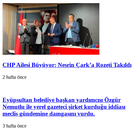
CHP Ailesi Büyüyor: Nesrin Çark’a Rozeti Takıldı
2 hafta önce
Eyüpsultan belediye başkan yardımcısı Özgür
Nemutlu ile yerel gazeteci şirket kurduğu iddiası
meclis gündemine damgasını vurdu.
3 hafta önce