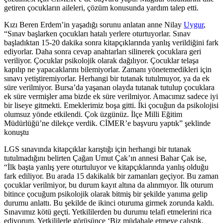
getiren çocukların aileleri, çözüm konusunda yardım talep etti.
Kızı Beren Erdem’in yaşadığı sorunu anlatan anne Nilay
Uygur
,
“Sınav başlarken çocukları hatalı yerlere oturtuyorlar. Sınav
başladıktan 15-20 dakika sonra kitapçıklarında yanlış verildiğini fark
ediyorlar. Daha sonra cevap anahtarları silinerek çocuklara geri
veriliyor. Çocuklar psikolojik olarak dağılıyor. Çocuklar telaşa
kapılıp ne yapacaklarını bilemiyorlar. Zamanı yönetemedikleri için
sınavı yetiştiremiyorlar. Herhangi bir tutanak tutulmuyor, ya da ek
süre verilmiyor. Bursa’da yaşanan olayda tutanak tutulup çocuklara
ek süre vermişler ama bizde ek süre verilmiyor. Amacımız sadece iyi
bir liseye gitmekti. Emeklerimiz boşa gitti. İki çocuğun da psikolojisi
olumsuz yönde etkilendi. Çok üzgünüz. İlçe Milli Eğitim
Müdürlüğü’ne dilekçe verdik. CİMER’e başvuru yaptık” şeklinde
konuştu
LGS sınavında kitapçıklar karıştığı için herhangi bir tutanak
tutulmadığını belirten Çağan Umut Çak’ın annesi Bahar Çak ise,
“İlk başta yanlış yere oturtuluyor ve kitapçıklarında yanlış olduğu
fark ediliyor. Bu arada 15 dakikalık bir zamanları geçiyor. Bu zaman
çocuklar verilmiyor, bu durum kayıt altına da alınmıyor. İlk oturum
bitince çocuğum psikolojik olarak bitmiş bir şekilde yanıma gelip
durumu anlattı. Bu şekilde de ikinci oturuma girmek zorunda kaldı.
Sınavımız kötü geçti. Yetkililerden bu durumu telafi etmelerini rica
ediyorum. Yetkililerle görüşünce ‘Biz müdahale etmeye çalıştık.