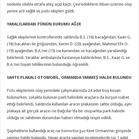
nedenle silahla etrafa ateş açıp kaçtı. Çevredekilerin ihbarı üzerine olay
yerine acil sağlık ve polis ekipleri geldi.
YARALILARDAN 3’ÜNÜN DURUMU AĞIR
Sağlık ekiplerinin kontrollerinde saldırıda B.S. (16) bacağından, Kaan G.
(18) bacakları ile göğsünden, Kerim D. (20) ayağından, Mahmut Efe O.
(19) ayağından, B.A.’nın (15) ise karnından ve bacağından yaralandığı
belirlendi. Yaralılar ambulansla hastaneye kaldırılırken, B.S., Kaan G. ve
B.A.’nın hayati tehlikesinin bulunduğu öğrenildi.
SAHTE PLAKALI OTOMOBİL, ORMANDA YANMIŞ HALDE BULUNDU
Polis
ekiplerinin olay yerindeki çalışmalarında 24 adet boş kovan
bulunurken, sokakta bulunan park halindeki araçlara da kurşun isabet
ettiği belirlendi. Saldırıda kullanılan aracın plakasının sahte olduğu, aynı
plakaya ait gerçek aracın ise Bağcılar’da bir otoparkta park halinde
olduğu ve sahibinin durumdan haberi olmadığı tespit edildi.
Şüphelilerin kullandığı araç ise
Kemerburgaz
Kent Ormanı’nın girişinde
yanmış halde bulundu. Yanan araçta yapılan incelemelerde ise 1 adet