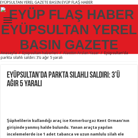
EYÜPSULTAN YEREL GAZETE BASIN EYÜP FLAŞ HABER
Anasayfa
/
Eyüpsultan haberleri
/
Alaettin Arslan Yazar
/
Eyüpsultan’da
parkta silahlı saldırı: 3’ü ağır 5 yaralı
Eyüpsultan’da parkta silahlı saldırı: 3’ü
ağır 5 yaralı
Şüphelilerin kullandığı araç ise
Kemerburgaz
Kent Ormanı’nın
girişinde yanmış halde bulundu. Yanan araçta yapılan
incelemelerde ise 1 adet tabanca ve uzun namlulu silah ele