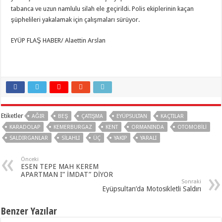
tabanca ve uzun namlulu silah ele geçirildi. Polis ekiplerinin kaçan
şüphelileri yakalamak için çalışmaları sürüyor.
EYÜP FLAŞ HABER/ Alaettin Arslan
Etiketler
AĞIR
BEŞ
ÇATIŞMA
EYÜPSULTAN
KAÇTILAR
KARADOLAP
KEMERBURGAZ
KENT
ORMANINDA
OTOMOBILI
SALDIRGANLAR
SILAHLI
ÜÇ
YAKIP
YARALI
Önceki
ESEN TEPE MAH KEREM
APARTMAN I” İMDAT” DİYOR
Sonraki
Eyüpsultan’da Motosikletli Saldırı
Benzer Yazılar