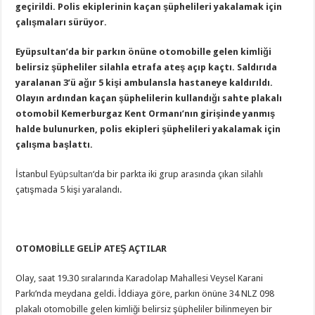
geçirildi. Polis ekiplerinin kaçan şüphelileri yakalamak için
çalışmaları sürüyor.
Eyüpsultan’da bir parkın önüne otomobille gelen kimliği
belirsiz şüpheliler silahla etrafa ateş açıp kaçtı. Saldırıda
yaralanan 3’ü ağır 5 kişi ambulansla hastaneye kaldırıldı.
Olayın ardından kaçan şüphelilerin kullandığı sahte plakalı
otomobil Kemerburgaz Kent Ormanı’nın girişinde yanmış
halde bulunurken, polis ekipleri şüphelileri yakalamak için
çalışma başlattı.
İstanbul
Eyüpsultan
‘da bir parkta iki grup arasında çıkan silahlı
çatışmada 5 kişi yaralandı.
OTOMOBİLLE GELİP ATEŞ AÇTILAR
Olay, saat 19.30 sıralarında Karadolap Mahallesi Veysel Karani
Parkı’nda meydana geldi. İddiaya göre, parkın önüne 34 NLZ 098
plakalı otomobille gelen kimliği belirsiz şüpheliler bilinmeyen bir