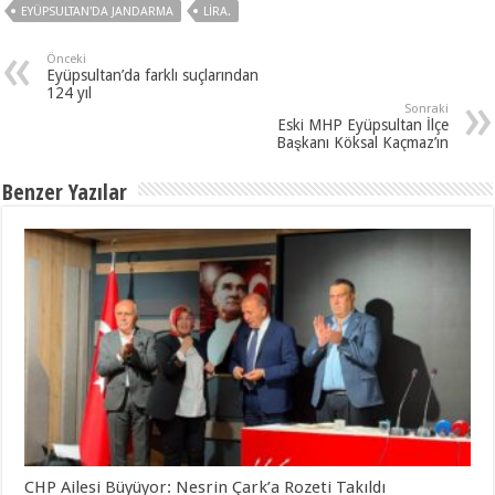
EYÜPSULTAN'DA JANDARMA
LIRA.
Önceki
Eyüpsultan’da farklı suçlarından
124 yıl
Sonraki
Eski MHP Eyüpsultan İlçe
Başkanı Köksal Kaçmaz’ın
Benzer Yazılar
CHP Ailesi Büyüyor: Nesrin Çark’a Rozeti Takıldı