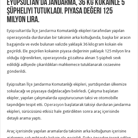
Eyüpsultan’da jandarma, 36 kg kokainle 5
şüpheliyi tutukladı. Piyasa değeri 125
milyon lira.
Eyüpsultan
‘da İlçe
Jandarma
Komutanlığı ekipleri tarafından yapılan
operasyonda durdurulan bir taksinin arka koltuğunda, başka bir aracın
bagajında ve evde bulunan valizde yaklaşık 36 kilogram kokain ele
geçirildi. Ele geçirilen kokainin piyasa değerinin yaklaşık 125 milyon lira
olduğu öğrenilirken, operasyonda gözaltına alınan 5 şüpheli sevk
edildiği adliyede çıkarıldıkları mahkemece tutuklanarak cezaevine
gönderildi.
Eyüpsultan İlçe Jandarma Komutanlığı ekipleri, yurtdışından ülkemize
sokulacağı ve piyasaya dağıtılacağını belirledi. Çalışma başlatan
ekipler, yapılan çalışmalarda uyuşturucunun taksi ve otomobille
taşındığını tespit etti.
Operasyon
başlatarak taksiyi durduran jandarma
ekipleri, sürücüsünü etkisiz hale getirdikten sonra araç içerisinde
detaylı arama yaptı.
Araç içerisinde yapılan aramalarda taksinin arka koltuğunun içerisine
gizlenmiş çok miktarda kokain ele geçirildi. Daha önceden tespit edilen