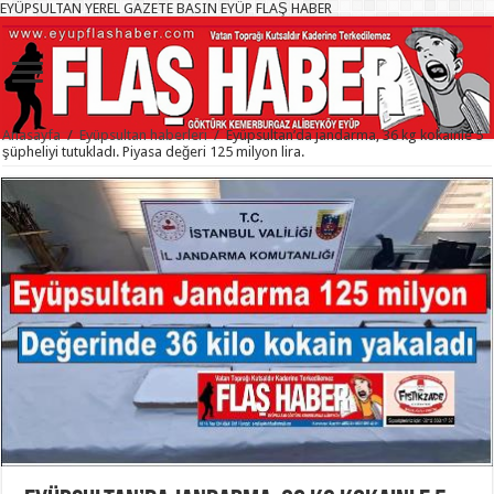
EYÜPSULTAN YEREL GAZETE BASIN EYÜP FLAŞ HABER
Anasayfa
/
Eyüpsultan haberleri
/
Eyüpsultan’da jandarma, 36 kg kokainle 5
şüpheliyi tutukladı. Piyasa değeri 125 milyon lira.