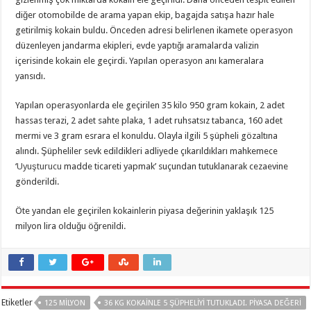
diğer otomobilde de arama yapan ekip, bagajda satışa hazır hale
getirilmiş kokain buldu. Önceden adresi belirlenen ikamete operasyon
düzenleyen jandarma ekipleri, evde yaptığı aramalarda valizin
içerisinde kokain ele geçirdi. Yapılan operasyon anı kameralara
yansıdı.
Yapılan operasyonlarda ele geçirilen 35 kilo 950 gram kokain, 2 adet
hassas terazi, 2 adet sahte plaka, 1 adet ruhsatsız tabanca, 160 adet
mermi ve 3 gram esrara el konuldu. Olayla ilgili 5 şüpheli gözaltına
alındı. Şüpheliler sevk edildikleri adliyede çıkarıldıkları mahkemece
‘
Uyuşturucu
madde ticareti yapmak’ suçundan tutuklanarak cezaevine
gönderildi.
Öte yandan ele geçirilen kokainlerin piyasa değerinin yaklaşık 125
milyon lira olduğu öğrenildi.
Etiketler
125 MILYON
36 KG KOKAINLE 5 ŞÜPHELIYI TUTUKLADI. PIYASA DEĞERI