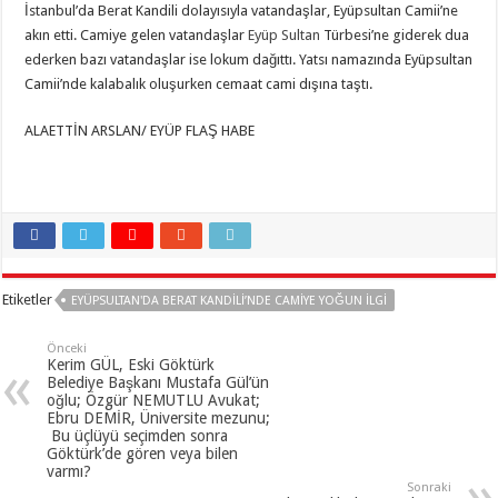
İstanbul’da Berat Kandili dolayısıyla vatandaşlar, Eyüpsultan Camii’ne
akın etti. Camiye gelen vatandaşlar
Eyüp Sultan
Türbesi’ne giderek dua
ederken bazı vatandaşlar ise lokum dağıttı. Yatsı namazında Eyüpsultan
Camii’nde kalabalık oluşurken cemaat cami dışına taştı.
ALAETTİN ARSLAN/ EYÜP FLAŞ HABE
Etiketler
EYÜPSULTAN'DA BERAT KANDILI’NDE CAMIYE YOĞUN ILGI
Önceki
Kerim GÜL, Eski Göktürk
Belediye Başkanı Mustafa Gül’ün
oğlu; Özgür NEMUTLU Avukat;
Ebru DEMİR, Üniversite mezunu;
Bu üçlüyü seçimden sonra
Göktürk’de gören veya bilen
varmı?
Sonraki