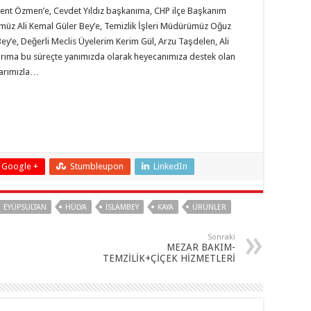
lent Özmen’e, Cevdet Yıldız başkanıma, CHP ilçe Başkanım
müz Ali Kemal Güler Bey’e, Temizlik İşleri Müdürümüz Oğuz
’e, Değerli Meclis Üyelerim Kerim Gül, Arzu Taşdelen, Ali
arıma bu süreçte yanımızda olarak heyecanımıza destek olan
larımızla…
Google +
Stumbleupon
LinkedIn
EYÜPSULTAN
HÜLYA
ISLAMBEY
KAYA
ÜRÜNLER
Sonraki
MEZAR BAKIM-
TEMZİLİK+ÇİÇEK HİZMETLERİ