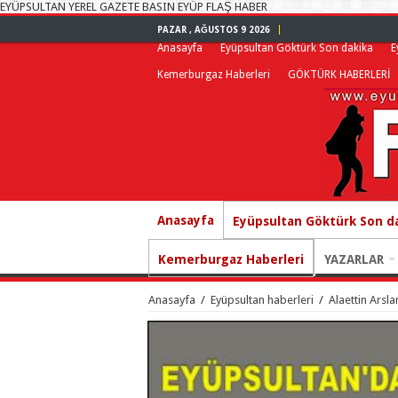
EYÜPSULTAN YEREL GAZETE BASIN EYÜP FLAŞ HABER
PAZAR , AĞUSTOS 9 2026
Anasayfa
Eyüpsultan Göktürk Son dakika
E
Kemerburgaz Haberleri
GÖKTÜRK HABERLERİ
Anasayfa
Eyüpsultan Göktürk Son d
Kemerburgaz Haberleri
YAZARLAR
Anasayfa
/
Eyüpsultan haberleri
/
Alaettin Arsla