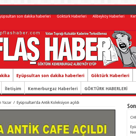
yüpsultan son dakika haberleri
Göktürk Haberleri
Alibeyköy Haberleri
Ke
akika
Eyüpsultan son dakika haberleri
Göktürk Haberleri
İletişim
Kemerburgaz Haberleri
GÖKTÜRK HABERLERİ
n Yazar
/
Eyüpsultan’da Antik Koleksiyon açıldı
Son
CHP
Eyü
Nem