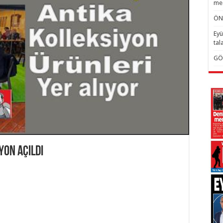
mec
ÖN
Eyü
tal
GÖ
yon açıldı