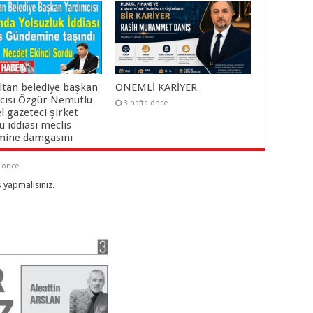
ltan belediye başkan
ÖNEMLİ KARİYER
cısı Özgür Nemutlu
3 hafta önce
el gazeteci şirket
 iddiası meclis
ine damgasını
a önce
ş yapmalısınız
.