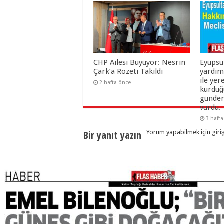
CHP Ailesi Büyüyor: Nesrin
Eyüpsu
Çark’a Rozeti Takıldı
yardım
ile yer
2 hafta önce
kurduğu
gündem
vurdu.
3 haft
Bir yanıt yazın
Yorum yapabilmek için
giri