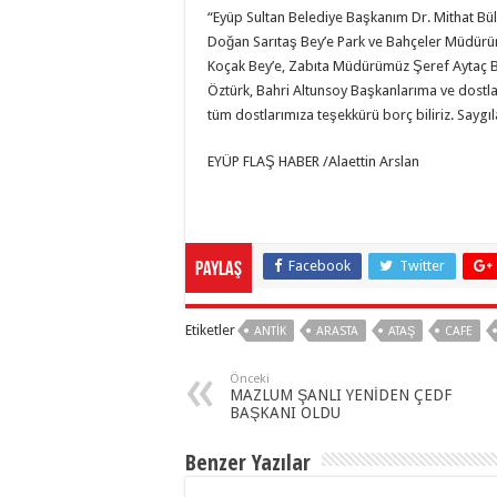
“Eyüp Sultan Belediye Başkanım Dr. Mithat Bü
Doğan Sarıtaş Bey’e Park ve Bahçeler Müdürü
Koçak Bey’e, Zabıta Müdürümüz Şeref Aytaç Bey
Öztürk, Bahri Altunsoy Başkanlarıma ve dostl
tüm dostlarımıza teşekkürü borç biliriz. Saygı
EYÜP FLAŞ HABER /Alaettin Arslan
Facebook
Twitter
Paylaş
Etiketler
ANTIK
ARASTA
ATAŞ
CAFE
Önceki
MAZLUM ŞANLI YENİDEN ÇEDF
BAŞKANI OLDU
Benzer Yazılar