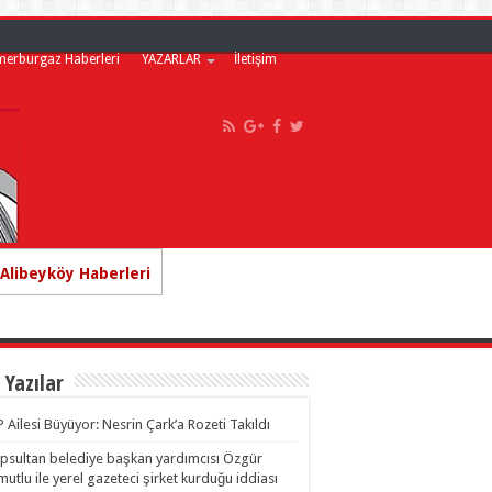
merburgaz Haberleri
YAZARLAR
İletişim
Alibeyköy Haberleri
 Yazılar
 Ailesi Büyüyor: Nesrin Çark’a Rozeti Takıldı
psultan belediye başkan yardımcısı Özgür
utlu ile yerel gazeteci şirket kurduğu iddiası