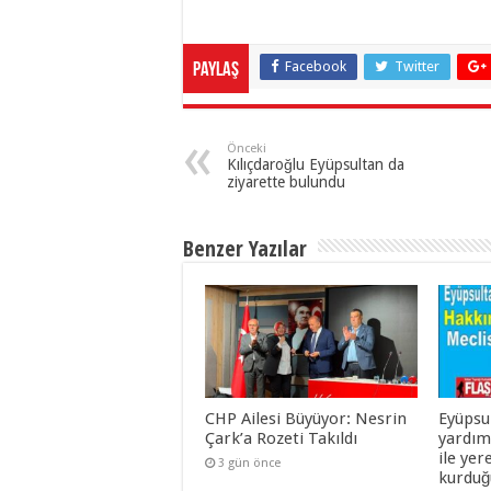
Facebook
Twitter
Paylaş
Önceki
Kılıçdaroğlu Eyüpsultan da
ziyarette bulundu
Benzer Yazılar
CHP Ailesi Büyüyor: Nesrin
Eyüpsu
Çark’a Rozeti Takıldı
yardım
ile yer
3 gün önce
kurduğu