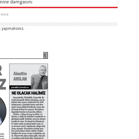
ine damgasını
a önce
ş yapmalısınız
.