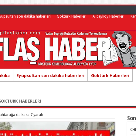
yüpsultan son dakika haberleri
Göktürk Haberleri
Alibeyköy Haberleri
Ke
akika
Eyüpsultan son dakika haberleri
Göktürk Haberleri
GÖKTÜRK HABERLERİ
lahtarağa da kaza 7 yaralı
Son
CHP