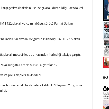
arşı şeritteki taksinin üstüne çıkarak durabildiği kazada 2’si
 M 3122 plakalı yolcu minibüsü, sürücü Ferhat Şalk’ın
ir halindeki Süleyman Yorgun’un kullandığı 34 TEE 72 plakalı
 plakalı motosiklet de arkasından ilerlediği taksiye çarptı.
kazaya karışan 3 aracın sürücüsü yaralandı.
ye ve polis ekipleri sevk edildi.
n ardından çevredeki hastanelere kaldırdı. Süleyman Yorgun ve
ildi.