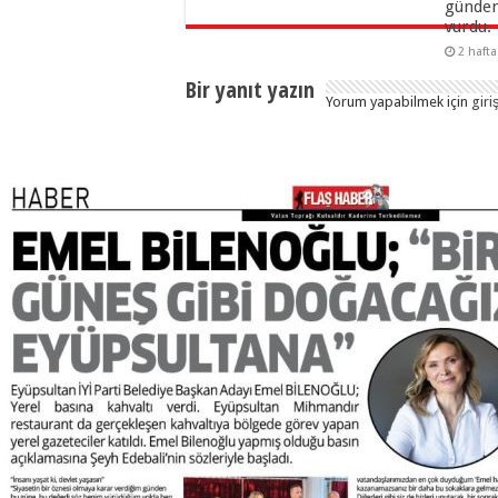
gündem
vurdu.
2 haft
Bir yanıt yazın
Yorum yapabilmek için
giri