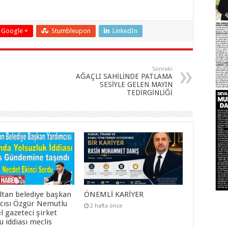
Google +
Stumbleupon
LinkedIn
Sonraki
AĞAÇLI SAHİLİNDE PATLAMA
SESİYLE GELEN MAYIN
TEDİRGİNLİĞİ
ltan belediye başkan
ÖNEMLİ KARİYER
cısı Özgür Nemutlu
2 hafta önce
el gazeteci şirket
 iddiası meclis