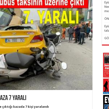
Eyü
Nem
mec
ÖN
Eyü
tal
GÖ
aza 7 yaralı
çıktığı kazada 7 kişi yaralandı