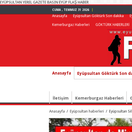
EYÜPSULTAN YEREL GAZETE BASIN EYÜP FLAŞ HABER
CUMA , TEMMUZ 31 2026
Anasayfa
Eyüpsultan Göktürk Son dakika
E
Kemerburgaz Haberleri
GÖKTÜRK HABERLERİ
Anasayfa
Eyüpsultan Göktürk Son d
İletişim
Kemerburgaz Haberleri
Anasayfa
/
Eyüpsultan haberleri
/
Eyüpsultan Si