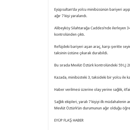
Eyüpsultan’da yolcu minibüsünün bariyeri aşıp k
ağır 7 kişi yaralandı.
Alibeyköy Silahtarağa Caddesi’nde ilerleyen 34
kontrolünden çıktı.
Refüjdeki bariyeri aşan araç, karşı şeritte sey
taksinin üstüne çıkarak durabildi.
Bu sırada Mevlüt Öztürk kontrolündeki 59 LJ 288
Kazada, minibüsteki 3, taksideki bir yolcu ile 
Haber verilmesi üzerine olay yerine sağlık, itfai
Sağlık ekipleri, yaralı 7 kişiyi ilk müdahaleni
Mevlüt Öztürk’ün durumunun ağır olduğu öğren
EYÜP FLAŞ HABER