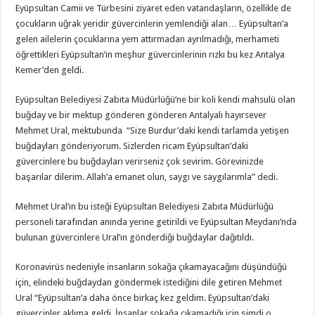
Eyüpsultan Camii ve Türbesini ziyaret eden vatandaşların, özellikle de
çocukların uğrak yeridir güvercinlerin yemlendiği alan… Eyüpsultan’a
gelen ailelerin çocuklarına yem attırmadan ayrılmadığı, merhameti
öğrettikleri Eyüpsultan’ın meşhur güvercinlerinin rızkı bu kez Antalya
Kemer’den geldi.
Eyüpsultan Belediyesi Zabıta Müdürlüğü’ne bir koli kendi mahsulü olan
buğday ve bir mektup gönderen gönderen Antalyalı hayırsever
Mehmet Ural, mektubunda “Size Burdur’daki kendi tarlamda yetişen
buğdayları gönderiyorum. Sizlerden ricam Eyüpsultan’daki
güvercinlere bu buğdayları verirseniz çok sevirim. Görevinizde
başarılar dilerim. Allah’a emanet olun, saygı ve saygılarımla” dedi.
Mehmet Ural’ın bu isteği Eyüpsultan Belediyesi Zabıta Müdürlüğü
personeli tarafından anında yerine getirildi ve Eyüpsultan Meydanı’nda
bulunan güvercinlere Ural’ın gönderdiği buğdaylar dağıtıldı.
Koronavirüs nedeniyle insanların sokağa çıkamayacağını düşündüğü
için, elindeki buğdaydan göndermek istediğini dile getiren Mehmet
Ural “Eyüpsultan’a daha önce birkaç kez geldim. Eyüpsultan’daki
güvercinler aklıma geldi. İnsanlar sokağa çıkamadığı için şimdi o