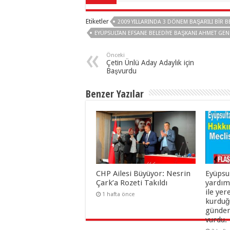
Etiketler
2009 YILLARINDA 3 DÖNEM BAŞARILI BIR 
EYÜPSULTAN EFSANE BELEDİYE BAŞKANI AHMET GE
Önceki
Çetin Ünlü Aday Adaylık için
Başvurdu
Benzer Yazılar
CHP Ailesi Büyüyor: Nesrin
Eyüpsu
Çark’a Rozeti Takıldı
yardım
ile yer
1 hafta önce
kurduğu
gündem
vurdu.