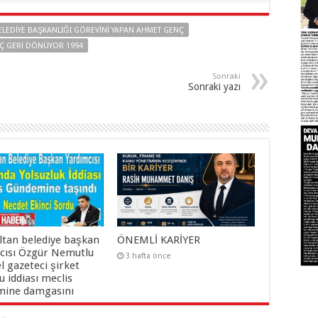
BELEDIYE BAŞKANLIĞI GÖREVINI YAPAN AHMET GENÇ
NÇ GERİ DÖNÜYOR 1994
Sonraki
Sonraki yazı
ltan belediye başkan
ÖNEMLİ KARİYER
cısı Özgür Nemutlu
3 hafta önce
el gazeteci şirket
 iddiası meclis
ine damgasını