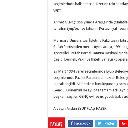
seçimlerinde halkın tercihi üzerine tekrar ada
yaptı
Ahmet GENÇ;1956 yılında Arapgir’de (Malatya) do
tahsilini Eyüp’te, lise tahsilini Pertevniyal lise
Marmara Üniversitesi İşletme Fakültesini bitird
Refah Partisinden meclis üyesi adayı, 1991 seç
gösterildi. Refah Partisi Tanıtım Başkanlığından
Çeşitli Dernek, Vakıf ve İkitelli Sanayii koopera
27 Mart 1994 yerel seçimlerinde Eyüp Belediye 
seçimlerinde Fazilet Partisinden tekrar Beled
olarak seçildi. Ak Parti’nin kuruluşunda görev
Genç 3. Dönemini de Eyüp’te tamamladı. Aynı z
başkanı seçilen GENÇ evli ve üç çocuk babasıd
Alaettin Arslan EYÜP FLAŞ HABER
Facebook
Twitter
Paylaş