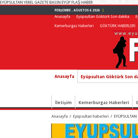
EYÜPSULTAN YEREL GAZETE BASIN EYÜP FLAŞ HABER
PERŞEMBE , AĞUSTOS 6 2026
Anasayfa
Eyüpsultan Göktürk Son dakika
E
Kemerburgaz Haberleri
GÖKTÜRK HABERLERİ
Anasayfa
Eyüpsultan Göktürk Son d
İletişim
Kemerburgaz Haberleri
Anasayfa
/
Eyüpsultan haberleri
/
EYÜPSULTAN