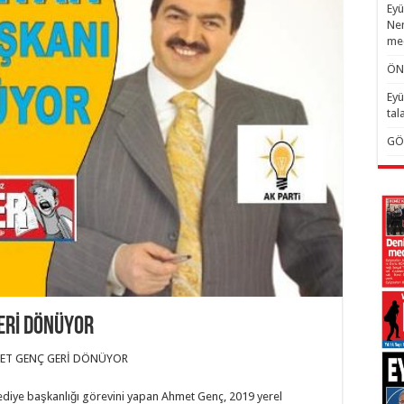
Eyü
Nem
mec
ÖN
Eyü
tal
GÖ
ERİ DÖNÜYOR
MET GENÇ GERİ DÖNÜYOR
lediye başkanlığı görevini yapan Ahmet Genç, 2019 yerel