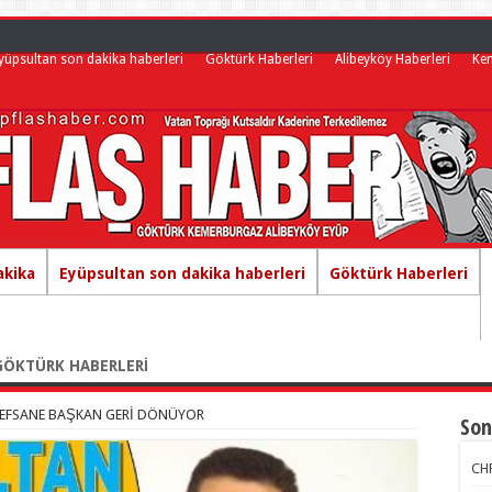
yüpsultan son dakika haberleri
Göktürk Haberleri
Alibeyköy Haberleri
Ke
akika
Eyüpsultan son dakika haberleri
Göktürk Haberleri
GÖKTÜRK HABERLERİ
 EFSANE BAŞKAN GERİ DÖNÜYOR
Son
CHP