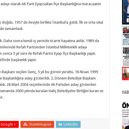
y adayı olarak AK Parti Eyüpsultan İlçe Başkanlığına müracaatını
ğdu. 1957 de ilesiyle birlikte İstanbul’a geldi. İlk ve orta okul
sinde tamamladı.
i. Daha sonra kendi iş yerinde ticaret hayatına atıldı. 1989 da
imlerinde Refah Partisinden İstanbul Milletvekili adayı
 sonra 5 yıl süre ile Refah Partisi Eyüp İlçe Başkanlığı yaptı.
tifinde başkanlık yaptı.
Başkanı seçilen Genç, 5 yıl bu görevi yürüttü. 18 Nisan 1999
iye Başkanlığına aday gösterildi. 2. Dönem Belediye Başkanı
 aldı. 28 Mart 2004 seçimlerinde Ak Partiden aday gösterilen
amanda 2000 yılında kurulan Haliç Belediyeler Birliğini kuran ve
ır.
Google +
Stumbleupon
LinkedIn